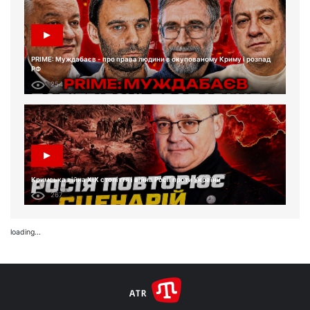
PRIME: Муждабаєв - про права людини в окупованому Криму і розпад
РФ
254
Кримська війна XIX століття і війна Росії проти України
267
loading...