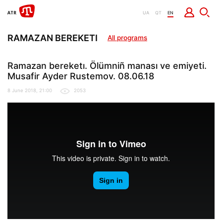
UA
QT
EN
RAMAZAN BEREKETI
All programs
Ramazan bereketı. Ölümniñ manası ve emiyeti.
Musafir Ayder Rustemov. 08.06.18
8 June 2018, 21:00
2053