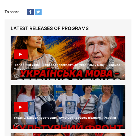
To share
LATEST RELEASES OF PROGRAMS
Після війни українці масово переходять на українську мову — Лариса
Масенко
97
Українці Канади перетворили культуру на зброю підтримки України
176