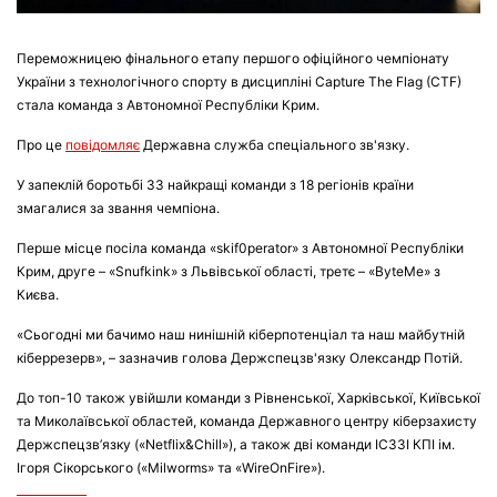
Переможницею фінального етапу першого офіційного чемпіонату
України з технологічного спорту в дисципліні Capture The Flag (CTF)
стала команда з Автономної Республіки Крим.
Про це
повідомляє
Державна служба спеціального зв'язку.
У запеклій боротьбі 33 найкращі команди з 18 регіонів країни
змагалися за звання чемпіона.
Перше місце посіла команда «skif0perator» з Автономної Республіки
Крим, друге – «Snufkink» з Львівської області, третє – «ByteMe» з
Києва.
«Сьогодні ми бачимо наш нинішній кіберпотенціал та наш майбутній
кіберрезерв», – зазначив голова Держспецзв'язку Олександр Потій.
До топ-10 також увійшли команди з Рівненської, Харківської, Київської
та Миколаївської областей, команда Державного центру кіберзахисту
Держспецзв’язку («Netflix&Chill»), а також дві команди ІСЗЗІ КПІ ім.
Ігоря Сікорського («Milworms» та «WireOnFire»).