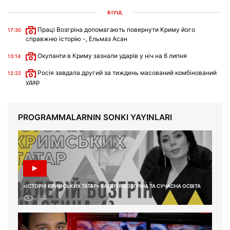
6 IYÜL
Праці Возгріна допомагають повернути Криму його
17:30
справжню історію -, Ельмаз Асан
Окупанти в Криму зазнали ударів у ніч на 6 липня
13:14
Росія завдала другий за тиждень масований комбінований
12:22
удар
PROGRAMMALARNIN SONKI YAYINLARI
«ІСТОРІЯ КРИМСЬКИХ ТАТАР» ВАЛЕРІЯ ВОЗГРІНА ТА СУЧАСНА ОСВІТА
207