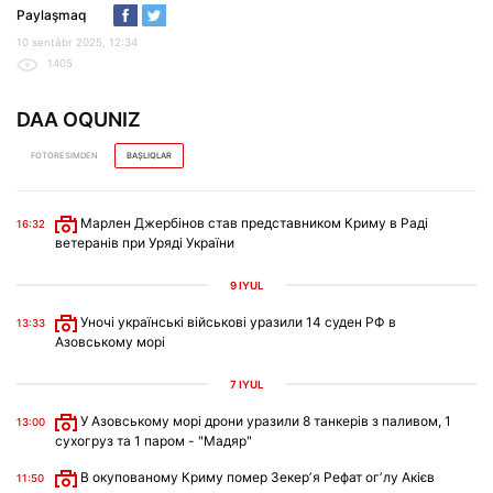
Paylaşmaq
10 sentâbr 2025, 12:34
1405
DAA OQUNIZ
FOTORESIMDEN
BAŞLIQLAR
Марлен Джербінов став представником Криму в Раді
16:32
ветеранів при Уряді України
9 IYÜL
Уночі українські військові уразили 14 суден РФ в
13:33
Азовському морі
7 IYÜL
У Азовському морі дрони уразили 8 танкерів з паливом, 1
13:00
сухогруз та 1 паром - "Мадяр"
В окупованому Криму помер Зекерʼя Рефат огʼлу Акієв
11:50