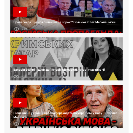
Пропаганда Кремля сильніша за зброю? Пояснює Олег Магалецький
229
Валерій Возгрін: шлях до “Історії кримських татар” (частина 4)
217
Після війни українці масово переходять на українську мову — Лариса
Масенко
284