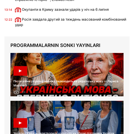
Окупанти в Криму зазнали ударів у ніч на 6 липня
13:14
Росія завдала другий за тиждень масований комбінований
12:22
удар
PROGRAMMALARNIN SONKI YAYINLARI
Після війни українці масово переходять на українську мову — Лариса
Масенко
94
Українці Канади перетворили культуру на зброю підтримки України