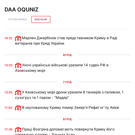
DAA OQUNIZ
FOTORESIMDEN
BAŞLIQLAR
Марлен Джербінов став представником Криму в Раді
16:32
ветеранів при Уряді України
9 IYÜL
Уночі українські військові уразили 14 суден РФ в
13:33
Азовському морі
7 IYÜL
У Азовському морі дрони уразили 8 танкерів з паливом, 1
13:00
сухогруз та 1 паром - "Мадяр"
В окупованому Криму помер Зекерʼя Рефат огʼлу Акієв
11:50
6 IYÜL
Праці Возгріна допомагають повернути Криму його
17:30
справжню історію -, Ельмаз Асан