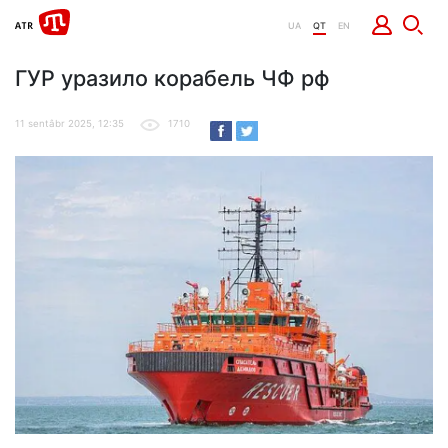
UA
QT
EN
ГУР уразило корабель ЧФ рф
11 sentâbr 2025, 12:35
1710