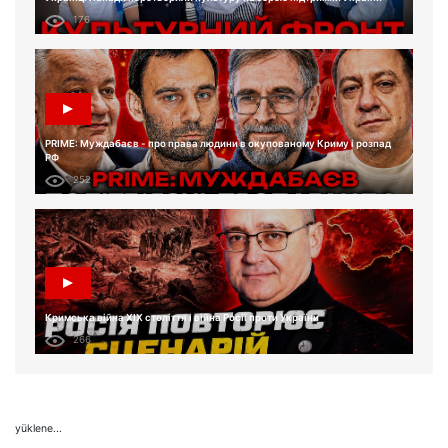
176
PRIME: Муждабаєв - про права людини в окупованому Криму і розпад
РФ
252
Кримська війна XIX століття і війна Росії проти України
266
yüklene...