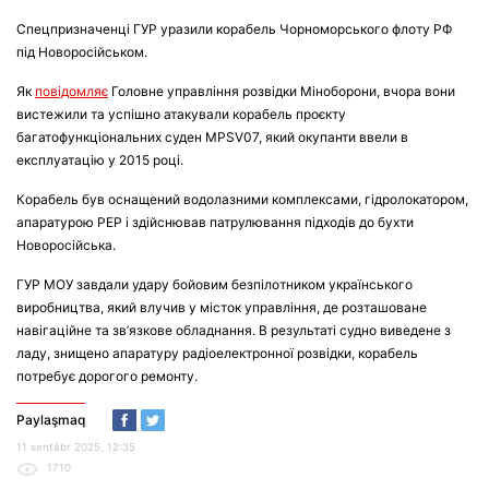
Спецпризначенці ГУР уразили корабель Чорноморського флоту РФ
під Новоросійськом.
Як
повідомляє
Головне управління розвідки Міноборони, вчора вони
вистежили та успішно атакували корабель проєкту
багатофункціональних суден MPSV07, який окупанти ввели в
експлуатацію у 2015 році.
Корабель був оснащений водолазними комплексами, гідролокатором,
апаратурою РЕР і здійснював патрулювання підходів до бухти
Новоросійська.
ГУР МОУ завдали удару бойовим безпілотником українського
виробництва, який влучив у місток управління, де розташоване
навігаційне та зв’язкове обладнання. В результаті судно виведене з
ладу, знищено апаратуру радіоелектронної розвідки, корабель
потребує дорогого ремонту.
Paylaşmaq
11 sentâbr 2025, 12:35
1710