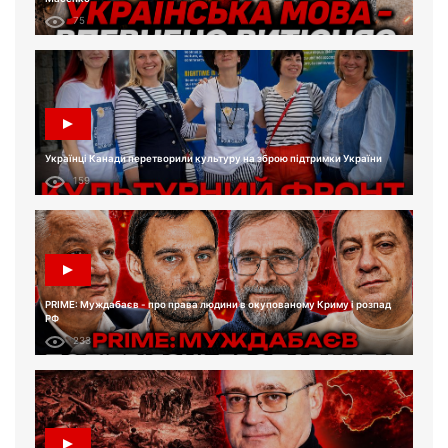
75
Українці Канади перетворили культуру на зброю підтримки України
159
PRIME: Муждабаєв - про права людини в окупованому Криму і розпад
РФ
233