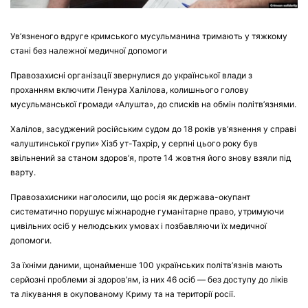
Ув’язненого вдруге кримського мусульманина тримають у тяжкому
стані без належної медичної допомоги
Правозахисні організації звернулися до української влади з
проханням включити Ленура Халілова, колишнього голову
мусульманської громади «Алушта», до списків на обмін політв’язнями.
Халілов, засуджений російським судом до 18 років ув’язнення у справі
«алуштинської групи» Хізб ут-Тахрір, у серпні цього року був
звільнений за станом здоров’я, проте 14 жовтня його знову взяли під
варту.
Правозахисники наголосили, що росія як держава-окупант
систематично порушує міжнародне гуманітарне право, утримуючи
цивільних осіб у нелюдських умовах і позбавляючи їх медичної
допомоги.
За їхніми даними, щонайменше 100 українських політв’язнів мають
серйозні проблеми зі здоров’ям, із них 46 осіб — без доступу до ліків
та лікування в окупованому Криму та на території росії.