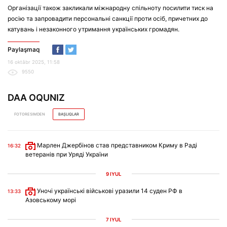
Організації також закликали міжнародну спільноту посилити тиск на
росію та запровадити персональні санкції проти осіб, причетних до
катувань і незаконного утримання українських громадян.
Paylaşmaq
16 oktâbr 2025, 11:58
9550
DAA OQUNIZ
FOTORESIMDEN
BAŞLIQLAR
Марлен Джербінов став представником Криму в Раді
16:32
ветеранів при Уряді України
9 IYÜL
Уночі українські військові уразили 14 суден РФ в
13:33
Азовському морі
7 IYÜL