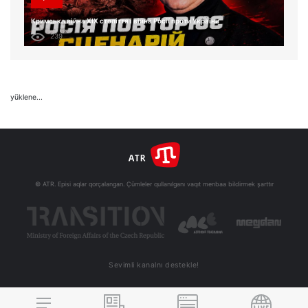
Кримська війна XIX століття і війна Росії проти України
239
yüklene...
© ATR. Episi aqlar qorçalangan. Çümleler qullanılganı vaqıt menbaa bildirmek şarttır
Sevimli kanalnı destekle!