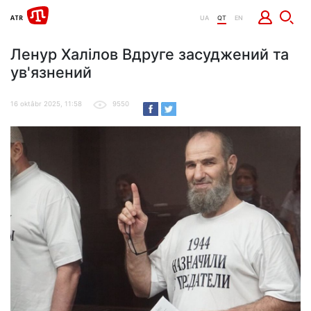
UA
QT
EN
Ленур Халілов Вдруге засуджений та
ув'язнений
16 oktâbr 2025, 11:58
9550