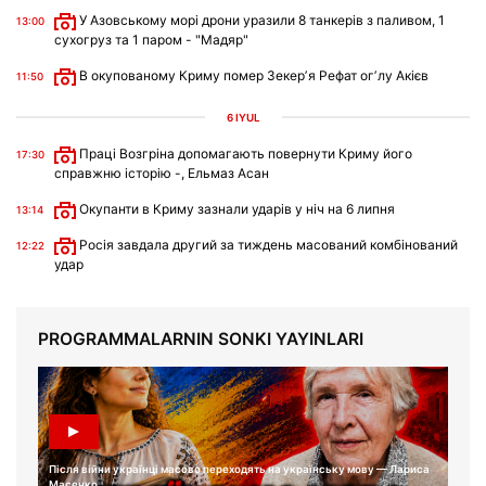
У Азовському морі дрони уразили 8 танкерів з паливом, 1
13:00
сухогруз та 1 паром - "Мадяр"
В окупованому Криму помер Зекерʼя Рефат огʼлу Акієв
11:50
6 IYÜL
Праці Возгріна допомагають повернути Криму його
17:30
справжню історію -, Ельмаз Асан
Окупанти в Криму зазнали ударів у ніч на 6 липня
13:14
Росія завдала другий за тиждень масований комбінований
12:22
удар
PROGRAMMALARNIN SONKI YAYINLARI
Після війни українці масово переходять на українську мову — Лариса
Масенко