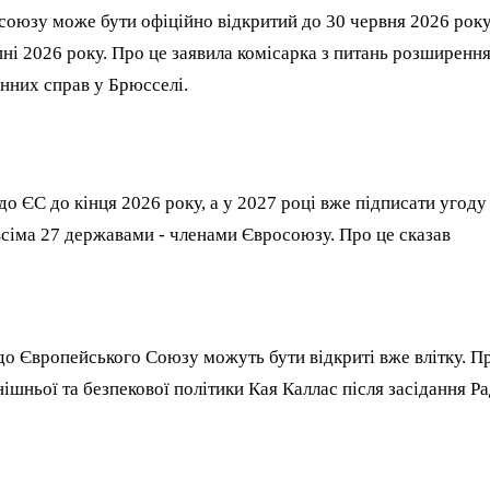
союзу може бути офіційно відкритий до 30 червня 2026 року 
ипні 2026 року. Про це заявила комісарка з питань розширенн
нних справ у Брюсселі.
о ЄС до кінця 2026 року, а у 2027 році вже підписати угоду
 всіма 27 державами - членами Євросоюзу. Про це сказав
до Європейського Союзу можуть бути відкриті вже влітку. П
ішньої та безпекової політики Кая Каллас після засідання Р