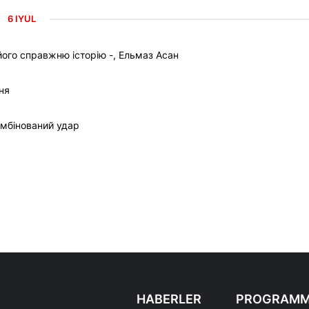
6 IYÜL
ого справжню історію -, Ельмаз Асан
ня
омбінований удар
HABERLER
PROGRAMM