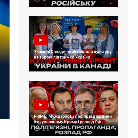
Українці Канади перетворили культуру
на зброю підтримки України
142
PRIME: Муждабаєв - про права людини
в окупованому Криму і розпад РФ
218