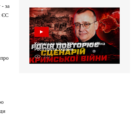
- за
я ЄС
Кримська війна XIX століття і війна
Росії проти України
222
 про
ро
ади