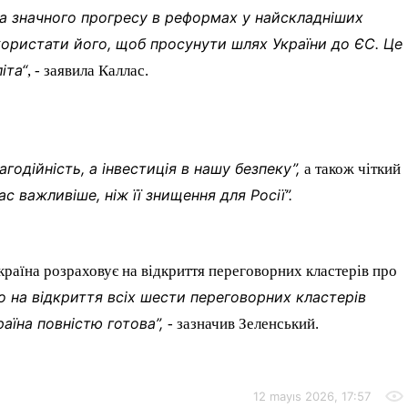
ла значного прогресу в реформах у найскладніших
икористати його, щоб просунути шлях України до ЄС. Це
іта“
, - заявила Каллас.
агодійність, а інвестиція в нашу безпеку”,
а також чіткий
с важливіше, ніж її знищення для Росії”.
раїна розраховує на відкриття переговорних кластерів про
 на відкриття всіх шести переговорних кластерів
раїна повністю готова”,
- зазначив Зеленський.
12 mayıs 2026, 17:57