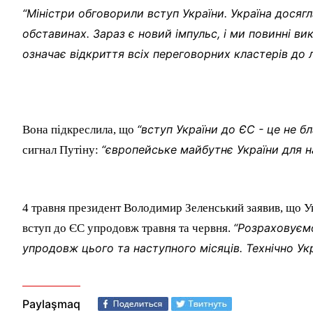
“Міністри обговорили вступ України. Україна досяг
обставинах. Зараз є новий імпульс, і ми повинні в
означає відкриття всіх переговорних кластерів до л
“вступ України до ЄС - це не бл
Вона підкреслила, що
“європейське майбутнє України для на
сигнал Путіну:
4 травня президент Володимир Зеленський заявив, що Ук
“Розраховуємо
вступ до ЄС упродовж травня та червня.
упродовж цього та наступного місяців. Технічно Ук
Paylaşmaq