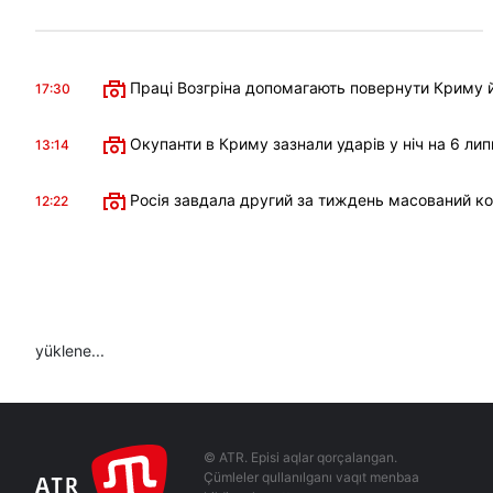
Праці Возгріна допомагають повернути Криму й
17:30
Окупанти в Криму зазнали ударів у ніч на 6 лип
13:14
Росія завдала другий за тиждень масований к
12:22
yüklene...
© ATR. Episi aqlar qorçalangan.
Çümleler qullanılganı vaqıt menbaa