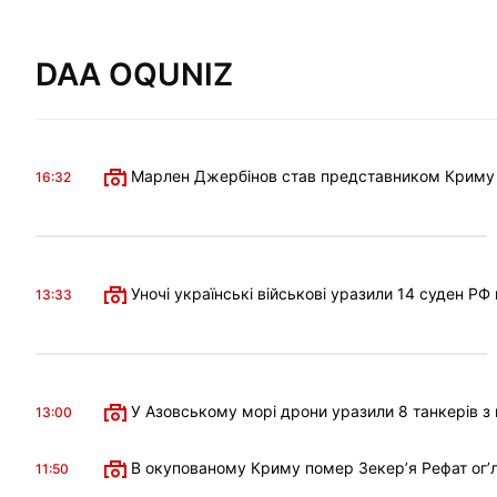
DAA OQUNIZ
Марлен Джербінов став представником Криму в 
16:32
Уночі українські військові уразили 14 суден РФ
13:33
У Азовському морі дрони уразили 8 танкерів з 
13:00
В окупованому Криму помер Зекерʼя Рефат огʼл
11:50