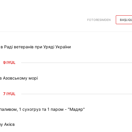
FOTORESIMDEN
BAŞLIQ
Раді ветеранів при Уряді України
9 IYÜL
 в Азовському морі
7 IYÜL
паливом, 1 сухогруз та 1 паром - "Мадяр"
у Акієв