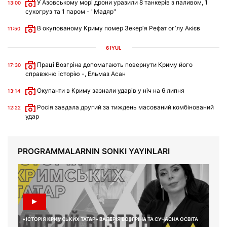
У Азовському морі дрони уразили 8 танкерів з паливом, 1
13:00
сухогруз та 1 паром - "Мадяр"
В окупованому Криму помер Зекерʼя Рефат огʼлу Акієв
11:50
6 IYÜL
Праці Возгріна допомагають повернути Криму його
17:30
справжню історію -, Ельмаз Асан
Окупанти в Криму зазнали ударів у ніч на 6 липня
13:14
Росія завдала другий за тиждень масований комбінований
12:22
удар
PROGRAMMALARNIN SONKI YAYINLARI
«ІСТОРІЯ КРИМСЬКИХ ТАТАР» ВАЛЕРІЯ ВОЗГРІНА ТА СУЧАСНА ОСВІТА