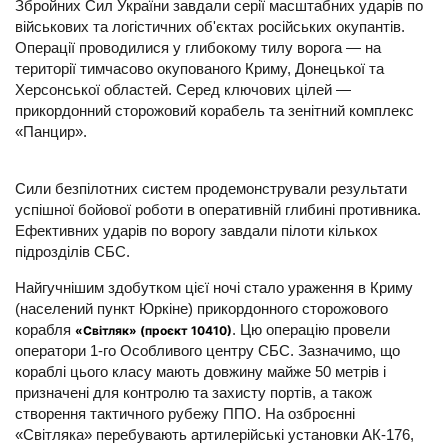
Збройних Сил України завдали серії масштабних ударів по
військових та логістичних об'єктах російських окупантів.
Операції проводилися у глибокому тилу ворога — на
території тимчасово окупованого Криму, Донецької та
Херсонської областей. Серед ключових цілей —
прикордонний сторожовий корабель та зенітний комплекс
«Панцир».
Сили безпілотних систем продемонстрували результати
успішної бойової роботи в оперативній глибині противника.
Ефективних ударів по ворогу завдали пілоти кількох
підрозділів СБС.
Найгучнішим здобутком цієї ночі стало ураження в Криму
(населений пункт Юркіне) прикордонного сторожового
корабля
. Цю операцію провели
«Світляк» (проєкт 10410)
оператори 1-го Особливого центру СБС. Зазначимо, що
кораблі цього класу мають довжину майже 50 метрів і
призначені для контролю та захисту портів, а також
створення тактичного рубежу ППО. На озброєнні
«Світляка» перебувають артилерійські установки АК-176,