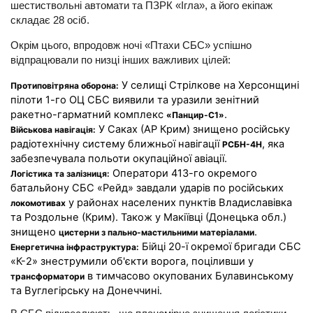
шестиствольні автомати та ПЗРК «Ігла», а його екіпаж
складає 28 осіб.
Окрім цього, впродовж ночі «Птахи СБС» успішно
відпрацювали по низці інших важливих цілей:
У селищі Стрілкове на Херсонщині
Протиповітряна оборона:
пілоти 1-го ОЦ СБС виявили та уразили зенітний
ракетно-гарматний комплекс
.
«Панцир-С1»
У Саках (АР Крим) знищено російську
Військова навігація:
радіотехнічну систему ближньої навігації
, яка
РСБН-4Н
забезпечувала польоти окупаційної авіації.
Оператори 413-го окремого
Логістика та залізниця:
батальйону СБС «Рейд» завдали ударів по російських
у районах населених пунктів Владиславівка
локомотивах
та Роздольне (Крим). Також у Макіївці (Донецька обл.)
знищено
.
цистерни з пально-мастильними матеріалами
Бійці 20-ї окремої бригади СБС
Енергетична інфраструктура:
«К-2» знеструмили об'єкти ворога, поціливши у
в тимчасово окупованих Булавинському
трансформатори
та Вуглегірську на Донеччині.