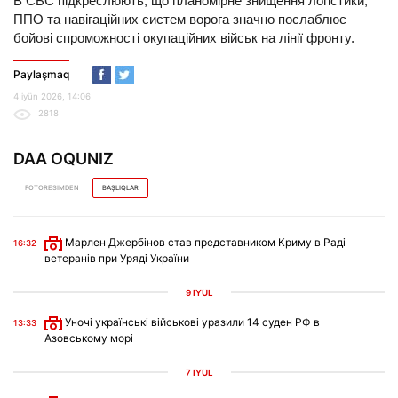
В СБС підкреслюють, що планомірне знищення логістики,
ППО та навігаційних систем ворога значно послаблює
бойові спроможності окупаційних військ на лінії фронту.
Paylaşmaq
4 iyün 2026, 14:06
2818
DAA OQUNIZ
FOTORESIMDEN
BAŞLIQLAR
Марлен Джербінов став представником Криму в Раді
16:32
ветеранів при Уряді України
9 IYÜL
Уночі українські військові уразили 14 суден РФ в
13:33
Азовському морі
7 IYÜL