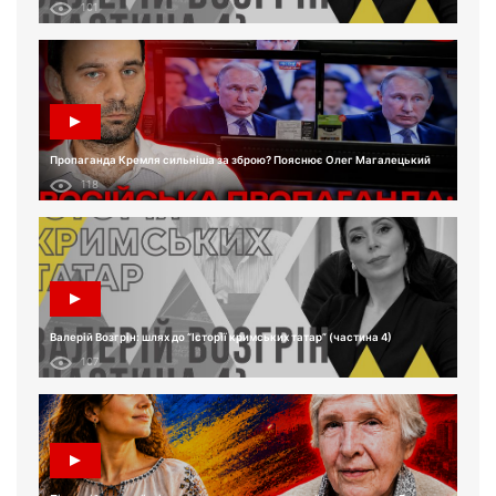
101
Пропаганда Кремля сильніша за зброю? Пояснює Олег Магалецький
118
Валерій Возгрін: шлях до “Історії кримських татар” (частина 4)
107