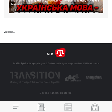
Після війни українці масово переходять на українську мову — Лариса
Масенко
181
yüklene...
© ATR. Episi aqlar qorçalangan. Çümleler qullanılganı vaqıt menbaa bildirmek şarttır
Sevimli kanalnı destekle!