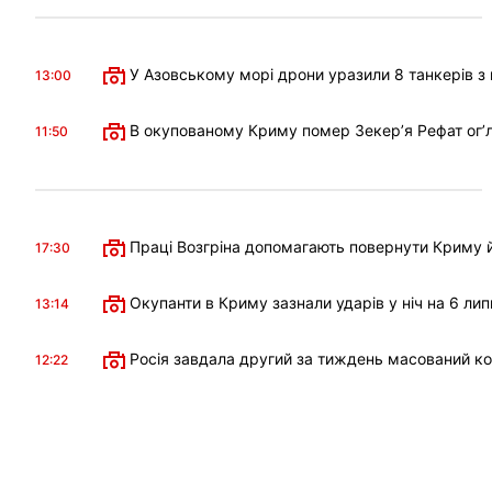
У Азовському морі дрони уразили 8 танкерів з 
13:00
В окупованому Криму помер Зекерʼя Рефат огʼл
11:50
Праці Возгріна допомагають повернути Криму й
17:30
Окупанти в Криму зазнали ударів у ніч на 6 лип
13:14
Росія завдала другий за тиждень масований к
12:22