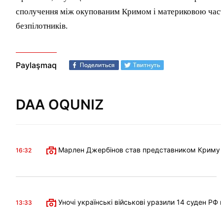
сполучення між окупованим Кримом і материковою части
безпілотників.
Paylaşmaq
DAA OQUNIZ
Марлен Джербінов став представником Криму в 
16:32
Уночі українські військові уразили 14 суден РФ
13:33