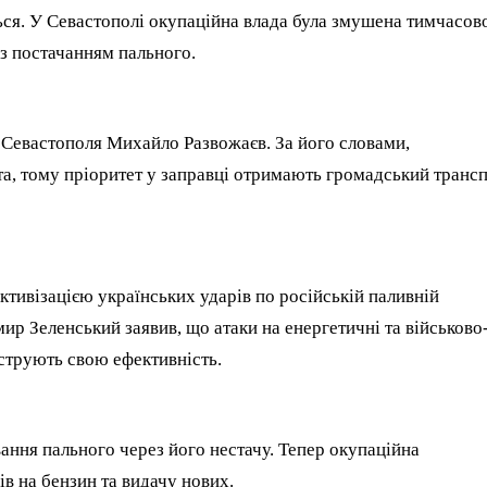
я. У Севастополі окупаційна влада була змушена тимчасов
з постачанням пального.
 Севастополя Михайло Развожаєв. За його словами,
та, тому пріоритет у заправці отримають громадський трансп
активізацією українських ударів по російській паливній
ир Зеленський заявив, що атаки на енергетичні та військово
нструють свою ефективність.
ання пального через його нестачу. Тепер окупаційна
в на бензин та видачу нових.