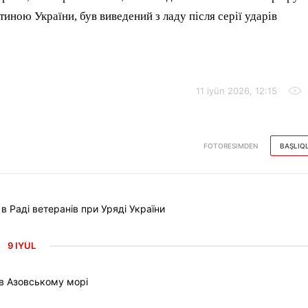
ною України, був виведений з ладу після серії ударів
11 iyün 2026, 12:15
FOTORESIMDEN
BAŞLIQ
Раді ветеранів при Уряді України
9 IYÜL
 в Азовському морі