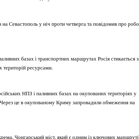
в на Севастополь у ніч проти четверга та повідомив про роб
паливних базах і транспортних маршрутах Росія стикається з
х територій ресурсами.
російських НПЗ і паливних базах на окупованих територіях у
. Через це в окупованому Криму запровадили обмеження на
окрема, Чонгарський міст, який є одним із ключових маршруті