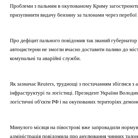
Проблеми з пальним в окупованому Криму загострюютьс
призупинити видачу бензину за талонами через перебої 
Про дефіцит пального повідомив так званий губернатор
автоцистерни не змогли вчасно доставити паливо до міс
комунальні та аварійні служби.
Як зазначає Reuters, труднощі з постачанням збіглися з 
інфраструктурі та логістиці. Президент України Володим
логістичні об'єкти РФ і на окупованих територіях демо
Минулого місяця на півострові вже запровадили нормув
адміністрація повідомила про анулювання чинних талоні