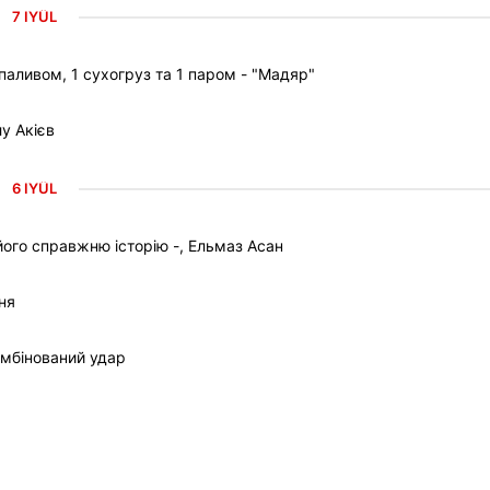
7 IYÜL
паливом, 1 сухогруз та 1 паром - "Мадяр"
у Акієв
6 IYÜL
ого справжню історію -, Ельмаз Асан
ня
омбінований удар