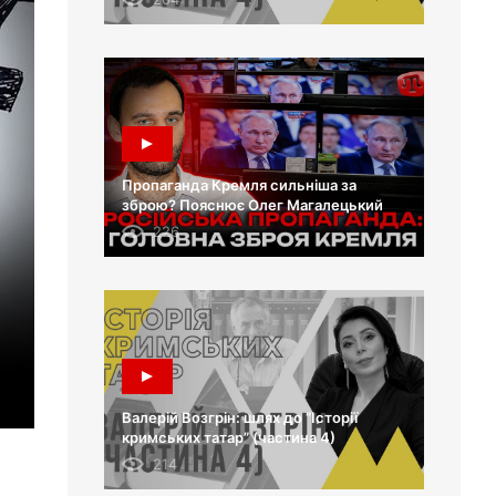
Пропаганда Кремля сильніша за
зброю? Пояснює Олег Магалецький
226
Валерій Возгрін: шлях до “Історії
кримських татар” (частина 4)
214