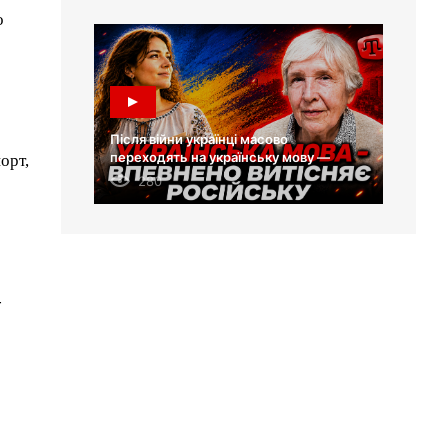
о
Після війни українці масово
переходять на українську мову —
орт,
Лариса Масенко
280
-