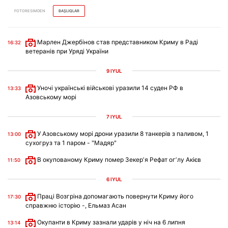
FOTORESIMDEN
BAŞLIQLAR
Марлен Джербінов став представником Криму в Раді
16:32
ветеранів при Уряді України
9 IYÜL
Уночі українські військові уразили 14 суден РФ в
13:33
Азовському морі
7 IYÜL
У Азовському морі дрони уразили 8 танкерів з паливом, 1
13:00
сухогруз та 1 паром - "Мадяр"
В окупованому Криму помер Зекерʼя Рефат огʼлу Акієв
11:50
6 IYÜL
Праці Возгріна допомагають повернути Криму його
17:30
справжню історію -, Ельмаз Асан
Окупанти в Криму зазнали ударів у ніч на 6 липня
13:14