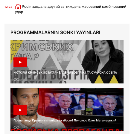
Росія завдала другий за тиждень масований комбінований
12:22
удар
PROGRAMMALARNIN SONKI YAYINLARI
«ІСТОРІЯ КРИМСЬКИХ ТАТАР» ВАЛЕРІЯ ВОЗГРІНА ТА СУЧАСНА ОСВІТА
67
Пропаганда Кремля сильніша за зброю? Пояснює Олег Магалецький
87