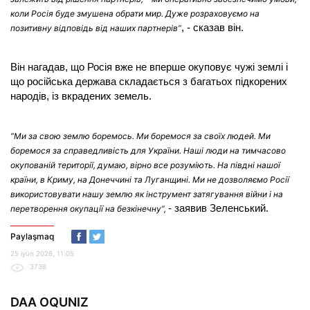
коли Росія буде змушена обрати мир. Дуже розраховуємо на
, - сказав він.
позитивну відповідь від наших партнерів”
Він нагадав, що Росія вже не вперше окуповує чужі землі і
що російська держава складається з багатьох підкорених
народів, із вкрадених земель.
“Ми за свою землю боремось. Ми боремося за своїх людей. Ми
боремося за справедливість для України. Наші люди на тимчасово
окупованій території, думаю, вірно все розуміють. На півдні нашої
країни, в Криму, на Донеччині та Луганщині. Ми не дозволяємо Росії
використовувати нашу землю як інструмент затягування війни і на
- заявив Зеленський.
перетворення окупації на безкінечну”,
Paylaşmaq
25 iyün 2026, 11:05
3736
DAA OQUNIZ