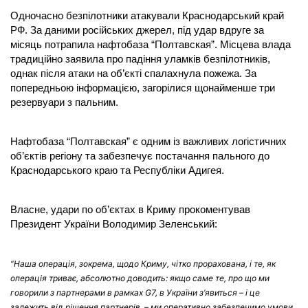
Одночасно безпілотники атакували Краснодарський край
РФ. За даними російських джерел, під удар вдруге за
місяць потрапила нафтобаза “Полтавская”. Місцева влада
традиційно заявила про падіння уламків безпілотників,
однак після атаки на об’єкті спалахнула пожежа. За
попередньою інформацією, загорілися щонайменше три
резервуари з пальним.
Нафтобаза “Полтавская” є одним із важливих логістичних
об’єктів регіону та забезпечує постачання пального до
Краснодарського краю та Республіки Адигея.
Власне, удари по об’єктах в Криму прокоментував
Президент України Володимир Зеленський:
“Наша операція, зокрема, щодо Криму, чітко прорахована, і те, як
операція триває, абсолютно доводить: якщо саме те, про що ми
говорили з партнерами в рамках G7, в України з’явиться – і це
залежить від рішення партнерів, – ми оперативно забезпечимо умови,