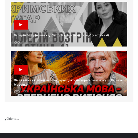
Валерій Возгрін: шлях до “Історії кримських татар” (частина 4)
75
Після війни українці масово переходять на українську мову — Лариса
Масенко
150
yüklene...