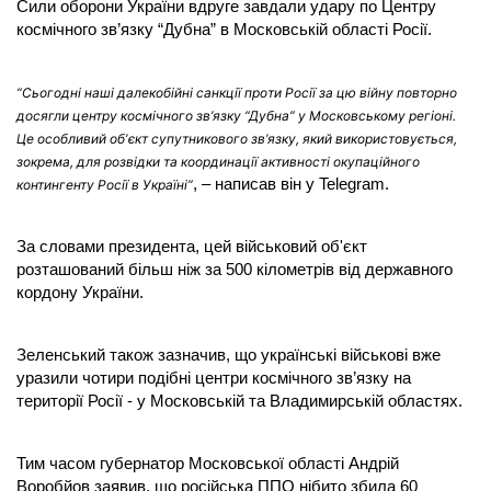
Сили оборони України вдруге завдали удару по Центру
космічного зв’язку “Дубна” в Московській області Росії.
“Сьогодні наші далекобійні санкції проти Росії за цю війну повторно
досягли центру космічного зв’язку “Дубна” у Московському регіоні.
Це особливий обʼєкт супутникового зв’язку, який використовується,
зокрема, для розвідки та координації активності окупаційного
, – написав він у Telegram.
контингенту Росії в Україні”
За словами президента, цей військовий об'єкт
розташований більш ніж за 500 кілометрів від державного
кордону України.
Зеленський також зазначив, що українські військові вже
уразили чотири подібні центри космічного зв’язку на
території Росії - у Московській та Владимирській областях.
Тим часом губернатор Московської області Андрій
Воробйов заявив, що російська ППО нібито збила 60