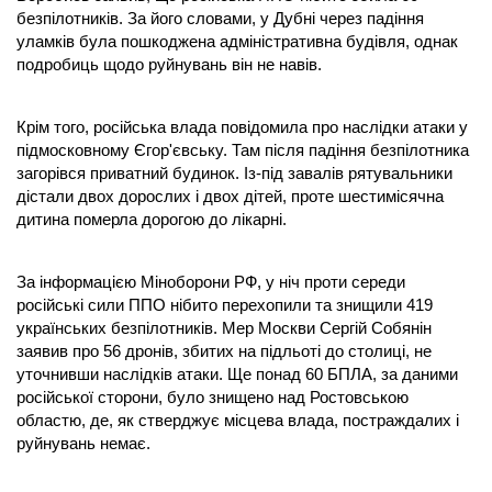
безпілотників. За його словами, у Дубні через падіння
уламків була пошкоджена адміністративна будівля, однак
подробиць щодо руйнувань він не навів.
Крім того, російська влада повідомила про наслідки атаки у
підмосковному Єгор'євську. Там після падіння безпілотника
загорівся приватний будинок. Із-під завалів рятувальники
дістали двох дорослих і двох дітей, проте шестимісячна
дитина померла дорогою до лікарні.
За інформацією Міноборони РФ, у ніч проти середи
російські сили ППО нібито перехопили та знищили 419
українських безпілотників. Мер Москви Сергій Собянін
заявив про 56 дронів, збитих на підльоті до столиці, не
уточнивши наслідків атаки. Ще понад 60 БПЛА, за даними
російської сторони, було знищено над Ростовською
областю, де, як стверджує місцева влада, постраждалих і
руйнувань немає.