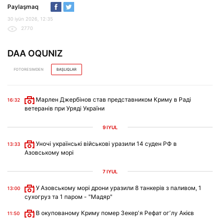
Paylaşmaq
30 iyün 2026, 12:35
2770
DAA OQUNIZ
FOTORESIMDEN
BAŞLIQLAR
Марлен Джербінов став представником Криму в Раді
16:32
ветеранів при Уряді України
9 IYÜL
Уночі українські військові уразили 14 суден РФ в
13:33
Азовському морі
7 IYÜL
У Азовському морі дрони уразили 8 танкерів з паливом, 1
13:00
сухогруз та 1 паром - "Мадяр"
В окупованому Криму помер Зекерʼя Рефат огʼлу Акієв
11:50