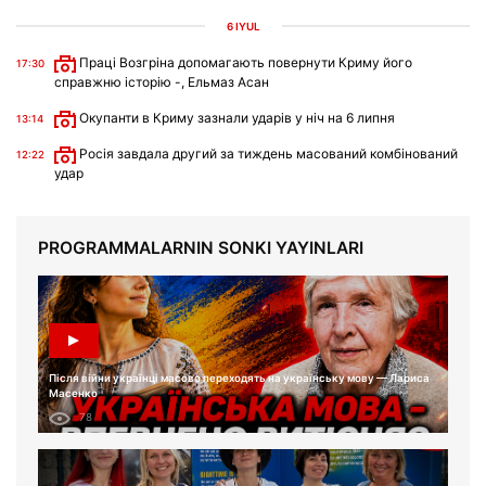
6 IYÜL
Праці Возгріна допомагають повернути Криму його
17:30
справжню історію -, Ельмаз Асан
Окупанти в Криму зазнали ударів у ніч на 6 липня
13:14
Росія завдала другий за тиждень масований комбінований
12:22
удар
PROGRAMMALARNIN SONKI YAYINLARI
Після війни українці масово переходять на українську мову — Лариса
Масенко
78