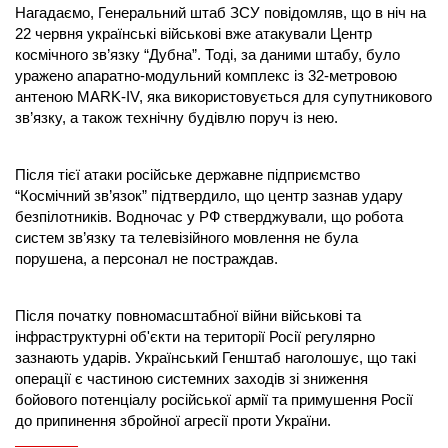
Нагадаємо, Генеральний штаб ЗСУ повідомляв, що в ніч на
22 червня українські військові вже атакували Центр
космічного зв’язку “Дубна”. Тоді, за даними штабу, було
уражено апаратно-модульний комплекс із 32-метровою
антеною MARK-IV, яка використовується для супутникового
зв’язку, а також технічну будівлю поруч із нею.
Після тієї атаки російське державне підприємство
“Космічний зв’язок” підтвердило, що центр зазнав удару
безпілотників. Водночас у РФ стверджували, що робота
систем зв’язку та телевізійного мовлення не була
порушена, а персонал не постраждав.
Після початку повномасштабної війни військові та
інфраструктурні об'єкти на території Росії регулярно
зазнають ударів. Український Генштаб наголошує, що такі
операції є частиною системних заходів зі зниження
бойового потенціалу російської армії та примушення Росії
до припинення збройної агресії проти України.