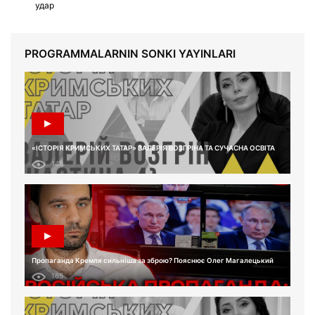
удар
PROGRAMMALARNIN SONKI YAYINLARI
«ІСТОРІЯ КРИМСЬКИХ ТАТАР» ВАЛЕРІЯ ВОЗГРІНА ТА СУЧАСНА ОСВІТА
149
Пропаганда Кремля сильніша за зброю? Пояснює Олег Магалецький
165