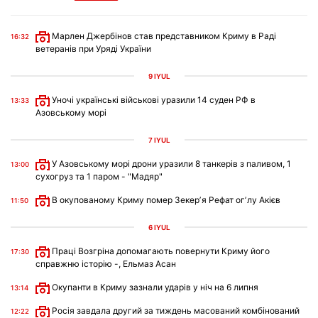
Марлен Джербінов став представником Криму в Раді
16:32
ветеранів при Уряді України
9 IYÜL
Уночі українські військові уразили 14 суден РФ в
13:33
Азовському морі
7 IYÜL
У Азовському морі дрони уразили 8 танкерів з паливом, 1
13:00
сухогруз та 1 паром - "Мадяр"
В окупованому Криму помер Зекерʼя Рефат огʼлу Акієв
11:50
6 IYÜL
Праці Возгріна допомагають повернути Криму його
17:30
справжню історію -, Ельмаз Асан
Окупанти в Криму зазнали ударів у ніч на 6 липня
13:14
Росія завдала другий за тиждень масований комбінований
12:22