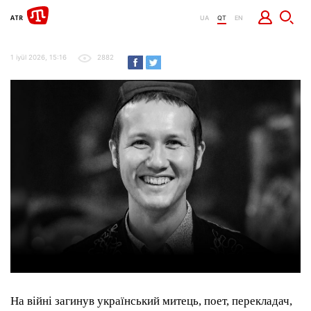
UA
QT
EN
1 iyül 2026, 15:16
2882
На війні загинув український митець, поет, перекладач,