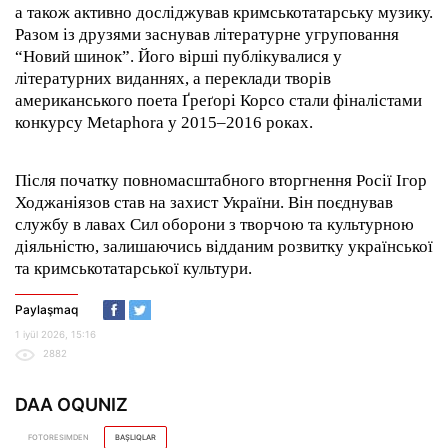
а також активно досліджував кримськотатарську музику.
Разом із друзями заснував літературне угруповання
“Новий шинок”. Його вірші публікувалися у
літературних виданнях, а переклади творів
американського поета Ґреґорі Корсо стали фіналістами
конкурсу Metaphora у 2015–2016 роках.
Після початку повномасштабного вторгнення Росії Ігор
Ходжаніязов став на захист України. Він поєднував
службу в лавах Сил оборони з творчою та культурною
діяльністю, залишаючись відданим розвитку української
та кримськотатарської культури.
Paylaşmaq
1 iyül 2026, 15:16
2882
DAA OQUNIZ
FOTORESIMDEN
BAŞLIQLAR