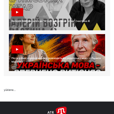
Валерій Возгрін: шлях до “Історії кримських татар” (частина 4)
151
Після війни українці масово переходять на українську мову — Лариса
Масенко
230
yüklene...