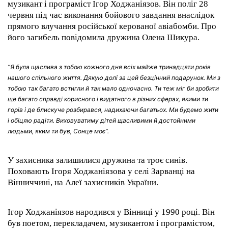
музикант і програміст Ігор Ходжаніязов. Він поліг 28
червня під час виконання бойового завдання внаслідок
прямого влучання російської керованої авіабомби. Про
його загибель повідомила дружина Олена Шикура.
“Я була щаслива з тобою кожного дня всіх майже тринадцяти років
нашого спільного життя. Дякую долі за цей безцінний подарунок. Ми з
тобою так багато встигли й так мало одночасно. Ти теж міг би зробити
ще багато справді корисного і видатного в різних сферах, якими ти
горів і де блискуче розбирався, надихаючи багатьох. Ми будемо жити
і обіцяю радіти. Виховуватиму дітей щасливими й достойними
людьми, яким ти був, Сонце моє”.
У захисника залишилися дружина та троє синів.
Поховають Ігоря Ходжаніязова у селі Зарванці на
Вінниччині, на Алеї захисників України.
Ігор Ходжаніязов народився у Вінниці у 1990 році. Він
був поетом, перекладачем, музикантом і програмістом,