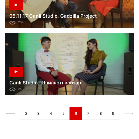
05.11.17 Canli Studio. Gadzilla Project
2648
Canli Studio. Шпилясті кобзарі
2533
2
3
4
5
6
7
8
9