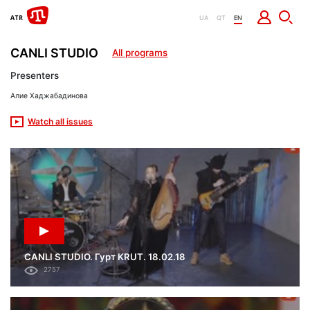
UA
QT
EN
CANLI STUDIO
All programs
Presenters
Алие Хаджабадинова
Watch all issues
CANLI STUDIO. Гурт KRUT. 18.02.18
2757