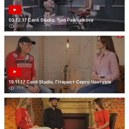
03.12.17 Canli Studio. Тріо Рanivalkova
2423
19.11.17 Canli Studio. Гітарист Серго Чантурія
2570