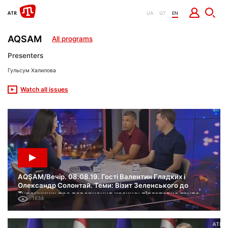
UA
QT
EN
AQSAM
All programs
Presenters
Гульсум Халилова
Watch all issues
AQŞAM/Вечір. 08.08.19. Гості Валентин Гладких і
Олександр Солонтай. Теми: Візит Зеленського до
Туреччини; про повернення казино; підготовча група
1634
нової Ради.