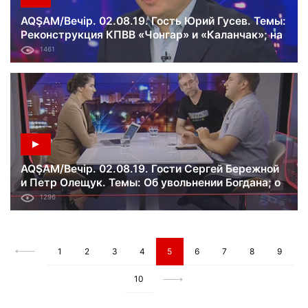
AQŞAM/Вечір. 02.08.19. Гость Юрий Гусев. Темы:
Реконструкция КПВВ «Чонгар» и «Каланчак»; на
Херсонщине орудует сепаратист?; Москва
1461
готовится к новому митингу.
AQŞAM/Вечір. 02.08.19. Гости Сергей Бережной
и Петр Олещук. Темы: Об увольнении Богдана; о
лоббистах Зеленского в США; выход США из
1296
ракетного договора с Россией.
1
2
3
4
5
6
7
8
9
10