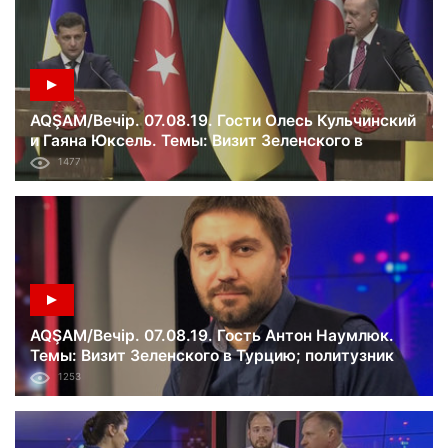
AQŞAM/Вечір. 07.08.19. Гости Олесь Кульчинский
и Гаяна Юксель. Темы: Визит Зеленского в
Турцию; пресс-конференция президентов
1477
Украины и Турции.
AQŞAM/Вечір. 07.08.19. Гость Антон Наумлюк.
Темы: Визит Зеленского в Турцию; политузник
Стешенко вышел на свободу; завтра судилище
1253
над Эдемом Бекировым.