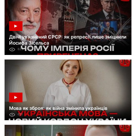
Двічі ув’язнений СРСР: як репресії лише зміцнили
Йосифа Зісельса
625
Мова як зброя: як війна змінила українців
631