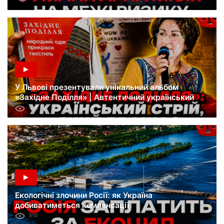
У Львові презентували унікальний альбом
«Західне Поділля» | Автентичний український
стрій
456
Екологічні злочини Росії: як Україна
добиватиметься компенсації
510