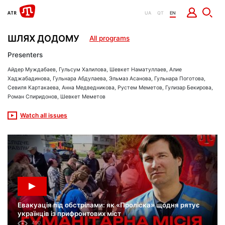
UA
QT
EN
ШЛЯХ ДОДОМУ
All programs
Presenters
Айдер Муждабаев, Гульсум Халилова, Шевкет Наматуллаев, Алие
Хаджабадинова, Гульнара Абдулаева, Эльмаз Асанова, Гульнара Поготова,
Севиля Картакаева, Анна Медведникова, Рустем Меметов, Гулизар Бекирова,
Роман Спиридонов, Шевкет Меметов
Watch all issues
Евакуація під обстрілами: як «Проліска» щодня рятує
українців із прифронтових міст
490