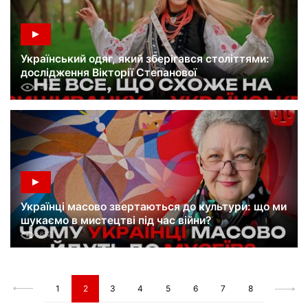
Український одяг, який зберігався століттями:
дослідження Вікторії Степанової
582
Українці масово звертаються до культури: що ми
шукаємо в мистецтві під час війни?
612
1
2
3
4
5
6
7
8