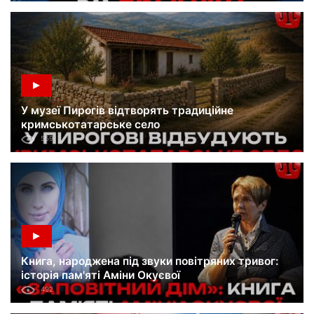
У музеї Пирогів відтворять традиційне
кримськотатарське село
559
Книга, народжена під звуки повітряних тривог:
історія пам'яті Аміни Окуєвої
492