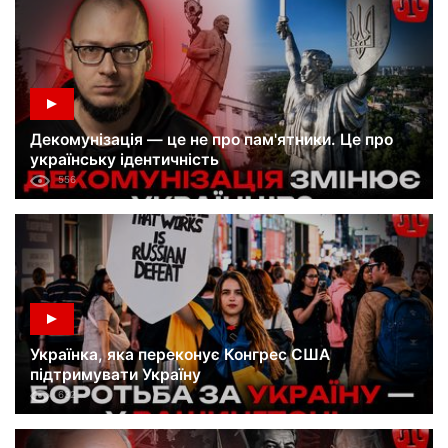
Декомунізація — це не про пам'ятники. Це про
українську ідентичність
556
Українка, яка переконує Конгрес США
підтримувати Україну
632