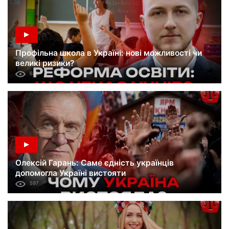
Профільна школа в Україні: нові можливості чи
великі ризики?
630
Олексій Гарань: Саме єдність українців
допомогла Україні вистояти
597