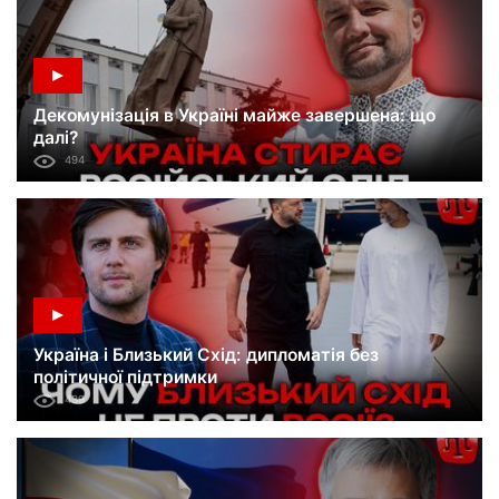
Декомунізація в Україні майже завершена: що
далі?
494
Україна і Близький Схід: дипломатія без
політичної підтримки
439