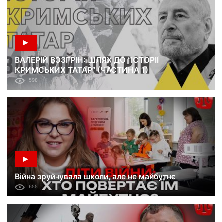
ВАЛЕРІЙ ВОЗГРІН: ШЛЯХ ДО “ІСТОРІЇ
КРИМСЬКИХ ТАТАР” (ЧАСТИНА 1)
598
Війна зруйнувала школи, але не майбутнє
655