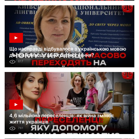
Що насправді відбувалося з українською мовою
до повномасштабного вторгнення?
617
4,6 мільйона переселенців: як війна змінює
життя українців
761