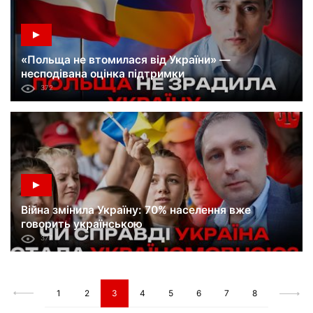
«Польща не втомилася від України» —
несподівана оцінка підтримки
372
Війна змінила Україну: 70% населення вже
говорить українською
377
1
2
3
4
5
6
7
8