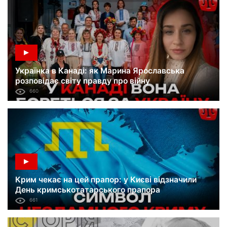
Українка в Канаді: як Марина Ярославська
розповідає світу правду про війну
660
Крим чекає на цей прапор: у Києві відзначили
День кримськотатарського прапора
661