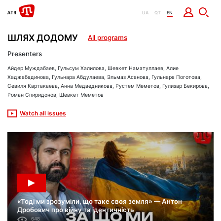
UA
QT
EN
ШЛЯХ ДОДОМУ
All programs
Presenters
Айдер Муждабаев, Гульсум Халилова, Шевкет Наматуллаев, Алие
Хаджабадинова, Гульнара Абдулаева, Эльмаз Асанова, Гульнара Поготова,
Севиля Картакаева, Анна Медведникова, Рустем Меметов, Гулизар Бекирова,
Роман Спиридонов, Шевкет Меметов
Watch all issues
«Тоді ми зрозуміли, що таке своя земля» — Антон
Дробович про війну та ідентичність
648