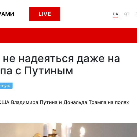
РАМИ
LIVE
UA
QT
 не надеяться даже на
мпа с Путиным
США Владимира Путина и Дональда Трампа на полях