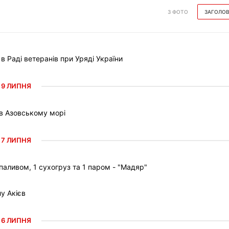
З ФОТО
ЗАГОЛО
Раді ветеранів при Уряді України
9 ЛИПНЯ
 в Азовському морі
7 ЛИПНЯ
паливом, 1 сухогруз та 1 паром - "Мадяр"
у Акієв
6 ЛИПНЯ