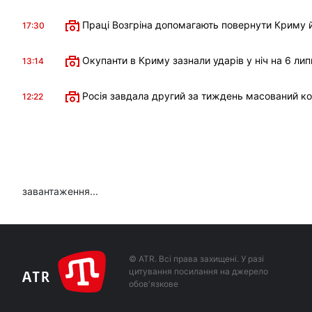
Праці Возгріна допомагають повернути Криму й
17:30
Окупанти в Криму зазнали ударів у ніч на 6 лип
13:14
Росія завдала другий за тиждень масований к
12:22
завантаження...
© ATR. Всі права захищені. У разі
цитування посилання на джерело
обов'язкове