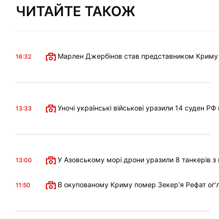
ЧИТАЙТЕ ТАКОЖ
Марлен Джербінов став представником Криму в 
16:32
Уночі українські військові уразили 14 суден РФ
13:33
У Азовському морі дрони уразили 8 танкерів з 
13:00
В окупованому Криму помер Зекерʼя Рефат огʼл
11:50