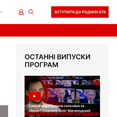
ВСТУПИТИ ДО РОДИНИ ATR
EN
ОСТАННІ ВИПУСКИ
ПРОГРАМ
Пропаганда Кремля сильніша за
зброю? Пояснює Олег Магалецький
37