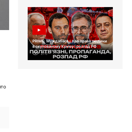
PRIME: Муждабаєв - про права людини
в окупованому Криму і розпад РФ
276
что