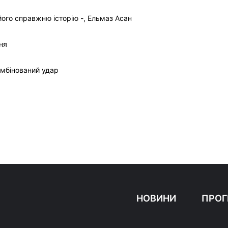
ого справжню історію -, Ельмаз Асан
ня
омбінований удар
НОВИНИ
ПРОГ