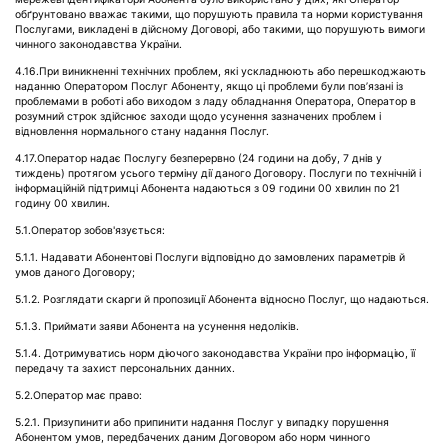
обґрунтовано вважає такими, що порушують правила та норми користування
Послугами, викладені в дійсному Договорі, або такими, що порушують вимоги
чинного законодавства України.
4.16.При виникненні технічних проблем, які ускладнюють або перешкоджають
наданню Оператором Послуг Абоненту, якщо ці проблеми були пов’язані із
проблемами в роботі або виходом з ладу обладнання Оператора, Оператор в
розумний строк здійснює заходи щодо усунення зазначених проблем і
відновлення нормального стану надання Послуг.
4.17.Оператор надає Послугу безперервно (24 години на добу, 7 днів у
тиждень) протягом усього терміну дії даного Договору. Послуги по технічній і
інформаційній підтримці Абонента надаються з 09 години 00 хвилин по 21
годину 00 хвилин.
5.1.Оператор зобов'язується:
5.1.1. Надавати Абонентові Послуги відповідно до замовлених параметрів й
умов даного Договору;
5.1.2. Розглядати скарги й пропозиції Абонента відносно Послуг, що надаються.
5.1.3. Приймати заяви Абонента на усунення недоліків.
5.1.4. Дотримуватись норм діючого законодавства України про інформацію, її
передачу та захист персональних данних.
5.2.Оператор має право:
5.2.1. Призупинити або припинити надання Послуг у випадку порушення
Абонентом умов, передбачених даним Договором або норм чинного