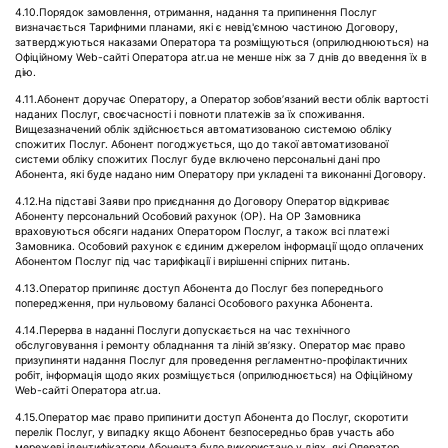
4.10.Порядок замовлення, отримання, надання та припинення Послуг
визначається Тарифними планами, які є невід'ємною частиною Договору,
затверджуються наказами Оператора та розміщуються (оприлюднюються) на
Офіційному Web-сайті Оператора atr.ua не менше ніж за 7 днів до введення їх в
дію.
4.11.Абонент доручає Оператору, а Оператор зобов’язаний вести облік вартості
наданих Послуг, своєчасності і повноти платежів за їх споживання.
Вищезазначений облік здійснюється автоматизованою системою обліку
спожитих Послуг. Абонент погоджується, що до такої автоматизованої
системи обліку спожитих Послуг буде включено персональні дані про
Абонента, які буде надано ним Оператору при укладені та виконанні Договору.
4.12.На підставі Заяви про приєднання до Договору Оператор відкриває
Абоненту персональний Особовий рахунок (ОР). На ОР Замовника
враховуються обсяги наданих Оператором Послуг, а також всі платежі
Замовника. Особовий рахунок є єдиним джерелом інформації щодо оплачених
Абонентом Послуг під час тарифікації і вирішенні спірних питань.
4.13.Оператор припиняє доступ Абонента до Послуг без попереднього
попередження, при нульовому балансі Особового рахунка Абонента.
4.14.Перерва в наданні Послуги допускається на час технічного
обслуговування і ремонту обладнання та ліній зв’язку. Оператор має право
призупиняти надання Послуг для проведення регламентно-профілактичних
робіт, інформація щодо яких розміщується (оприлюднюється) на Офіційному
Web-сайті Оператора atr.ua.
4.15.Оператор має право припинити доступ Абонента до Послуг, скоротити
перелік Послуг, у випадку якщо Абонент безпосередньо брав участь або
мережеві ідентифікатори Абонента було використано у діях, які Оператор