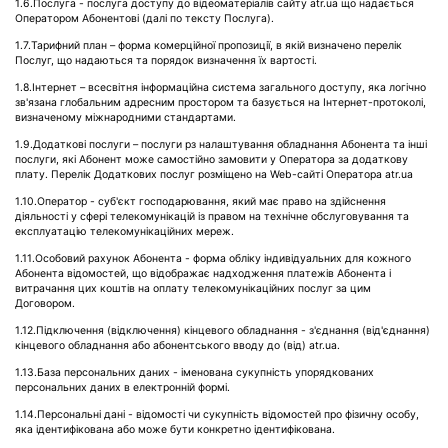
1.6.Послуга - послуга доступу до відеоматеріалів сайту atr.ua що надається
Оператором Абонентові (далі по тексту Послуга).
1.7.Тарифний план – форма комерційної пропозиції, в якій визначено перелік
Послуг, що надаються та порядок визначення їх вартості.
1.8.Інтернет – всесвітня інформаційна система загального доступу, яка логічно
зв'язана глобальним адресним простором та базується на Інтернет-протоколі,
визначеному міжнародними стандартами.
1.9.Додаткові послуги – послуги pз налаштування обладнання Абонента та інші
послуги, які Абонент може самостійно замовити у Оператора за додаткову
плату. Перелік Додаткових послуг розміщено на Web-сайті Оператора atr.ua
1.10.Оператор - суб'єкт господарювання, який має право на здійснення
діяльності у сфері телекомунікацій із правом на технічне обслуговування та
експлуатацію телекомунікаційних мереж.
1.11.Особовий рахунок Абонента - форма обліку індивідуальних для кожного
Абонента відомостей, що відображає надходження платежів Абонента і
витрачання цих коштів на оплату телекомунікаційних послуг за цим
Договором.
1.12.Підключення (відключення) кінцевого обладнання - з'єднання (від'єднання)
кінцевого обладнання або абонентського вводу до (від) atr.ua.
1.13.База персональних даних - іменована сукупність упорядкованих
персональних даних в електронній формі.
1.14.Персональні дані - відомості чи сукупність відомостей про фізичну особу,
яка ідентифікована або може бути конкретно ідентифікована.