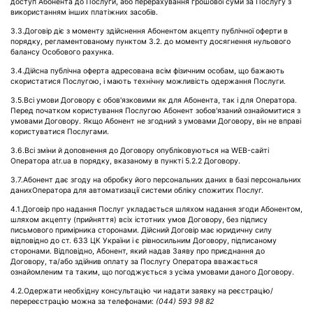
доступ Абонента до Послуги, або перерахування грошової суми за Послугу з
використанням інших платіжних засобів.
3.3.Договір діє з моменту здійснення Абонентом акцепту публічної оферти в
порядку, регламентованому пунктом 3.2. до моменту досягнення нульового
балансу Особового рахунка.
3.4.Дійсна публічна оферта адресована всім фізичним особам, що бажають
скористатися Послугою, і мають технічну можливість одержання Послуги.
3.5.Всі умови Договору є обов'язковими як для Абонента, так і для Оператора.
Перед початком користування Послугою Абонент зобов'язаний ознайомитися з
умовами Договору. Якщо Абонент не згодний з умовами Договору, він не вправі
користуватися Послугами.
3.6.Всі зміни й доповнення до Договору опубліковуються на WEB-сайті
Оператора atr.ua в порядку, вказаному в пункті 5.2.2 Договору.
3.7.Абонент дає згоду на обробку його персональних даних в базі персональних
данихОператора для автоматизації системи обліку спожитих Послуг.
4.1.Договір про надання Послуг укладається шляхом надання згоди Абонентом,
шляхом акцепту (прийняття) всіх істотних умов Договору, без підпису
письмового примірника сторонами. Дійсний Договір має юридичну силу
відповідно до ст. 633 ЦК України і є рівносильним Договору, підписаному
сторонами. Відповідно, Абонент, який надав Заяву про приєднання до
Договору, та/або здійнив оплату за Послугу Оператора вважається
ознайомленим та таким, що погоджується з усіма умовами даного Договору.
4.2.Одержати необхідну консультацію чи надати заявку на реєстрацію/
перереєстрацію можна за телефонами:
(044) 593 98 82