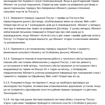
законодавства України в галузі телекомунікацій. Якщо в десятиденний термін
Абонент не усунув порушення, Оператор має право на розірвання договору в
односторонньому порядку без повернення Абоненту раніше сплачених
грошових коштів за Послугу;
5.2.2. Змінювати порядок надання Послуг і тарифи на Послуги без
переукладання даного Договору, опублікувавши зміни на своєму Web-сайті
Оператора atr.ua за 7 календарних днів до їх впровадження. Абонент у випадку
незгоди зі змінами має право на розірвання Договору. У цьому випадку Абонент
зобов'язаний письмово повідомити Оператора про свій намір до їх
впровадження, якщо Абонент після вступу в дію нових тарифів здійснив оплату
Послуг то Оператор вправі вважати, що Абонент згоден із внесеними змінами
та доповненнями;
5.2.3. Припиняти у встановленому порядку надання Послуг з моменту
виникнення нульового балансу на Особовому рахунку Абонента;
5.2.4. Проводити планові й позапланові роботи з технічного обслуговування з
повним або частковим обмеженням у наданні Послуг, з метою ремонту
устаткування й ліній зв'язку, технічного обслуговування устаткування і його
модернізації на термін не більше 24-х годин на місяць, з попереднім
повідомленням Абонента шляхом розміщення інформації про планований строк і
тривалість перерви на Офіційному Web-сайті Оператора atr.ua;
5.2.5. Розкривати будь-які відомості, якщо це необхідно відповідно до
законодавства України, за вимогами уповноважених державних установ, якщо
це не суперечить відповідним конституційним правам громадян та діючому
Законодавству;
5.2.6. На підставі даних Автоматизованої системи обліку спожитих Послуг
згідно з діючими тарифами проводити списання коштів з Особового рахунку