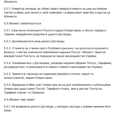
Абонента;
5.2.7. Оператор залишає за собою право передати вимоги за цим договором
третім особам, для захисту своїх майнових та фінансових прав без згоди на це
Абонента.
5.3.Абонент зобов'язується:
5.3.1. Своєчасно оплачувати Послуги надані Оператором, в обсязі, порядку і
терміни, передбачені розділом 6 даного Договору;
5.3.2. Дотримуватися умов даного Договору;
5.3.3. Стежити за станом свого Особового рахунку і не допускати нульового
балансу, з метою уникнення припинення надання Послуг. Абонент гарантує
використання Послуги, не порушуючи чинне законодавство України;
5.3.4. Ознайомитись з Договором, умовами надання обраних Послуг, Тарифами,
дотримуватись та виконувати їх вимоги і вимоги законодавства України;
5.3.5. Тримати в таємниці всі мережеві реквізити (логіни, паролі та
налаштування), видані Оператором;
5.3.6. Відвідувати Web-сайт Оператора atr.ua для ознайомлення з публікаціями
Оператора щодо нових Послуг, Тарифного плану, змін в діючих Послугах,
Тарифних планах та Правилах.
5.4.Абонент має право:
5.4.1. На розірвання даного Договору, у випадку незгоди з новими змінами його
умов;