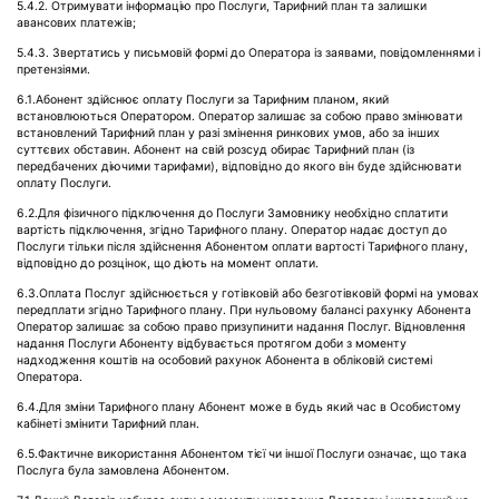
5.4.2. Отримувати інформацію про Послуги, Тарифний план та залишки
авансових платежів;
5.4.3. Звертатись у письмовій формі до Оператора із заявами, повідомленнями і
претензіями.
6.1.Абонент здійснює оплату Послуги за Тарифним планом, який
встановлюються Оператором. Оператор залишає за собою право змінювати
встановлений Тарифний план у разі змінення ринкових умов, або за інших
суттєвих обставин. Абонент на свій розсуд обирає Тарифний план (із
передбачених діючими тарифами), відповідно до якого він буде здійснювати
оплату Послуги.
6.2.Для фізичного підключення до Послуги Замовнику необхідно сплатити
вартість підключення, згідно Тарифного плану. Оператор надає доступ до
Послуги тільки після здійснення Абонентом оплати вартості Тарифного плану,
відповідно до розцінок, що діють на момент оплати.
6.3.Оплата Послуг здійснюється у готівковій або безготівковій формі на умовах
передплати згідно Тарифного плану. При нульовому балансі рахунку Абонента
Оператор залишає за собою право призупинити надання Послуг. Відновлення
надання Послуги Абоненту відбувається протягом доби з моменту
надходження коштів на особовий рахунок Абонента в обліковій системі
Оператора.
6.4.Для зміни Тарифного плану Абонент може в будь який час в Особистому
кабінеті змінити Тарифний план.
6.5.Фактичне використання Абонентом тієї чи іншої Послуги означає, що така
Послуга була замовлена Абонентом.