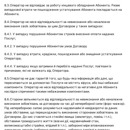
8.3.Оператор не відповідає за роботу кінцевого обладнання Абонента. Ризик
випадкової втрати чи пошкодження устаткування Абонента покладається на
Абонента.
8.4.Оператор не несе відповідальності за невиконання або неналежне
виконання своїх зобов'язань за цим Договором у таких випадках:
8.4.1. У випадку порушення Абонентом строків внесення оплати наданих
Послуг;
8.4.2. У випадку порушення Абонентом умов Договору
8.4.3. У випадку втрати, крадіжки, пошкодження або знищення устаткування
Оператора;
8.4.4. У випадку якщо затримки й перебої в наданні Послуг, пов’язані із
причинами, які не залежать від Оператора.
8.5.Оператор не дає гарантій того, що будь-яка інформація або дані, що
пересилаються за допомогою Послуги не містять віруси, або інші небажані
компоненти. Оператор не несе відповідальності за негативні для Абонента
наслідки спричинені такими небажаними компонентами.
8.6.Сторони звільняються від відповідальності за невиконання або неналежне
виконання зобов'язань за договором на час дії непереборної сили (форс-мажор).
Під непереборною силою розуміються надзвичайні й невідворотні за даних
умов обставини, що перешкоджають виконанню сторонами зобов'язань за
Договором. До них ставляться стихійні явища (землетрус, повінь і т.п.),
обставини громадського життя (воєнні дії, надзвичайний стан,
великомасштабні страйки, епідемії й т.п.), заборонні міри вповноважених
державних органів (заборона перевезень, заборона торгівлі в порядку