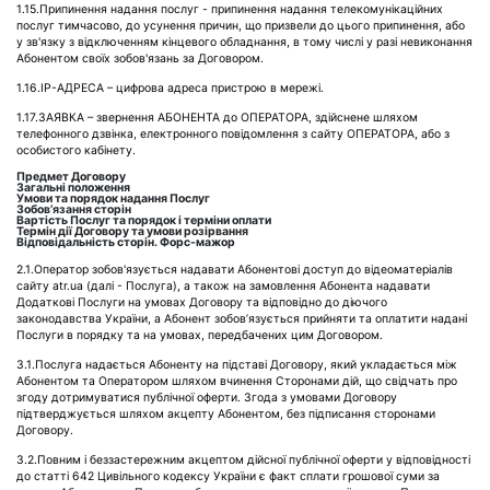
1.15.Припинення надання послуг - припинення надання телекомунікаційних
послуг тимчасово, до усунення причин, що призвели до цього припинення, або
у зв'язку з відключенням кінцевого обладнання, в тому числі у разі невиконання
Абонентом своїх зобов'язань за Договором.
1.16.ІР-АДРЕСА – цифрова адреса пристрою в мережі.
1.17.ЗАЯВКА – звернення АБОНЕНТА до ОПЕРАТОРА, здійснене шляхом
телефонного дзвінка, електронного повідомлення з сайту ОПЕРАТОРА, або з
особистого кабінету.
Предмет Договору
Загальні положення
Умови та порядок надання Послуг
Зобов’язання сторін
Вартість Послуг та порядок і терміни оплати
Термін дії Договору та умови розірвання
Відповідальність сторі
н
. Форс-мажор
2.1.Оператор зобов'язується надавати Абонентові доступ до відеоматеріалів
сайту atr.ua (далі - Послуга), а також на замовлення Абонента надавати
Додаткові Послуги на умовах Договору та відповідно до діючого
законодавства України, а Абонент зобов’язується прийняти та оплатити надані
Послуги в порядку та на умовах, передбачених цим Договором.
3.1.Послуга надається Абоненту на підставі Договору, який укладається між
Абонентом та Оператором шляхом вчинення Сторонами дій, що свідчать про
згоду дотримуватися публічної оферти. Згода з умовами Договору
підтверджується шляхом акцепту Абонентом, без підписання сторонами
Договору.
3.2.Повним і беззастережним акцептом дійсної публічної оферти у відповідності
до статті 642 Цивільного кодексу України є факт сплати грошової суми за