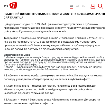
UA
QT
EN
ПУБЛІЧНИЙ ДОГОВІР ПРО НАДАННЯ ПОСЛУГ ДОСТУПУ ДО
ВІДЕОМАТЕРІАЛІВ
САЙТУ
ART.UA
Цей документ згідно ст. 633, 641 Цивільного кодексу України є публічною
пропозицією укласти договір про надання послуг по доступу до відеоматеріалів
сайту atr.ua її умови однакові для всіх споживачів.
Товариство з обмеженою відповідальністю «Телевізійна Компанія «Атлант-СВ»,
яке діє на підставі Статуту, з однієї сторони, в подальшому «Оператор»,
пропонує фізичній особі, іменованому надалі «Абонент» публічну оферту про
надання послуг по доступу до відеоматеріалів сайту atr.ua.
Визначення термінів
Публічна оферта – пропозиція Оператора, адресована будь-якій фізичній особі у
відповідності зі статтею 633 Цивільного кодексу України, укласти з ним договір
про надання послуг по доступу до відеоматеріалів сайту atr.ua на умовах, що
містяться в публічній оферті.
Договір – Публічний договір (оферта) про надання послуги доступу до мережі
Інтернет, який укладається між Абонентом та Оператором.
1.3.Абонент - фізична особа, що отримує телекомунікаційні послуги на умовах
договору укладеного з Оператором, що містяться в публічній оферті.
1.4.Абонентна плата - фіксований платіж, який може встановлювати для
абонента за доступ на постійній основі до відеоматеріалів сайту atr.ua
незалежно від факту отримання послуг.
1.5.Акцепт – повна й безумовна згода Абонентом на укладення Договору на
умовах, визначених публічною офертою.