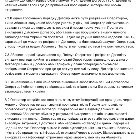
7.1.Даний Договір набирає сили з моменту укладення Договору і укладений на
невизначений строк і діє до припинення його однією зі сторін або обома
сторонами.
7.2.В односторонньому порядку Договір може бути розірваний Оператором,
якщо Абонент залучений або бере участь у діях, які Оператор обґрунтовано
вважає такими що порушують правила й норми користування Послугою,
викладені в дійсному Договорі, або такими що порушують вимоги чинного
законодавства України та протягом 10 днів не усунив виявлені недоліки. Кошти,
зараховані до моменту розірвання Договору на банківський рахунок Оператора,
у тому числі за надані Абоненту Послуги не повертаються і не компенсуються.
7.3.Абонент вправі відмовитися від Послуг Оператора і розірвати Договір у
випадку незгоди прийняти запропоновані Оператором відповідно до даного
Договору зміни в Договорі або Тарифному плані попередньо письмово
повідомивши Оператора про це до вступу цих змін у силу. Договір вважається
розірваним з моменту одержання Оператором зазначеного повідомлення.
8.1.За невиконання або неналежне виконання зобов'язань за цим Договором
Оператор і Абонент несуть відповідальність згідно з цим Договором та чинним
законодавством України.
8.2.Оператор не здійснює контроль за змістом інформації, що проходить через
мережу. Оператор не дає гарантій про придатність Послуг для цілей, не
обговорених у даному Договорі. Оператор не несе відповідальності за
понесений Абонентом збиток у результаті використання або неможливості
використання послуг. Оператор не відповідає за втрату або неотримання даних
внаслідок затримок, відсутності або неправильної передачі даних, перерви в
наданні послуг. Оператор знімає із себе відповідальність за точність, безпеку,
якість або придатність інформації, отриманої через мережу. Відповідальність за
використання інформації, отриманої через мережу, лежить на Абоненту.