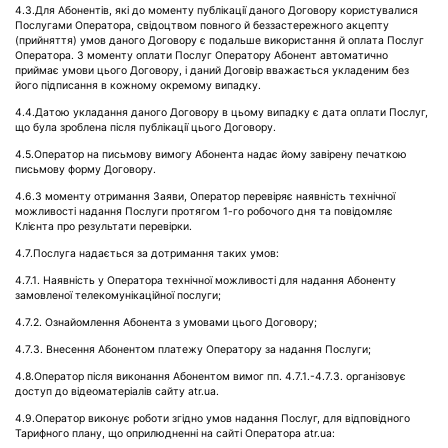
4.3.Для Абонентів, які до моменту публікації даного Договору користувалися
Послугами Оператора, свідоцтвом повного й беззастережного акцепту
(прийняття) умов даного Договору є подальше використання й оплата Послуг
Оператора. З моменту оплати Послуг Оператору Абонент автоматично
приймає умови цього Договору, і даний Договір вважається укладеним без
його підписання в кожному окремому випадку.
4.4.Датою укладання даного Договору в цьому випадку є дата оплати Послуг,
що була зроблена після публікації цього Договору.
4.5.Оператор на письмову вимогу Абонента надає йому завірену печаткою
письмову форму Договору.
4.6.З моменту отримання Заяви, Оператор перевіряє наявність технічної
можливості надання Послуги протягом 1-го робочого дня та повідомляє
Клієнта про результати перевірки.
4.7.Послуга надається за дотримання таких умов:
4.7.1. Наявність у Оператора технічної можливості для надання Абоненту
замовленої телекомунікаційної послуги;
4.7.2. Ознайомлення Абонента з умовами цього Договору;
4.7.3. Внесення Абонентом платежу Оператору за надання Послуги;
4.8.Оператор після виконання Абонентом вимог пп. 4.7.1.-4.7.3. організовує
доступ до відеоматеріалів сайту atr.ua.
4.9.Оператор виконує роботи згідно умов надання Послуг, для відповідного
Тарифного плану, що оприлюдненні на сайті Оператора atr.ua: