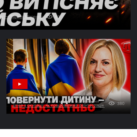
мову — Лариса Масенко
93
В Україні презентували модель повернення
380
дітей з окупації: як працюватиме реінтеграція