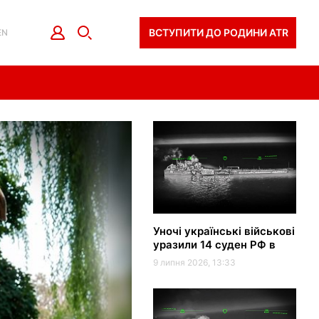
ВСТУПИТИ ДО РОДИНИ ATR
EN
Уночі українські військові
уразили 14 суден РФ в
Азовському морі
9 липня 2026, 13:33