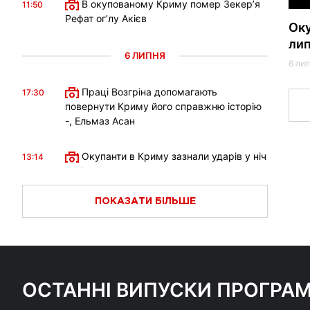
В окупованому Криму помер Зекерʼя
11:50
Рефат огʼлу Акієв
Оку
ли
6 ЛИПНЯ
6 лип
Праці Возгріна допомагають
17:30
повернути Криму його справжню історію
-, Ельмаз Асан
Окупанти в Криму зазнали ударів у ніч
13:14
на 6 липня
ПОКАЗАТИ БІЛЬШЕ
Росія завдала другий за тиждень
12:22
масований комбінований удар
1 ЛИПНЯ
ОСТАННІ ВИПУСКИ ПРОГРА
ПАМ’ЯТІ ІГОРЯ ХОДЖАНІЯЗОВА
15:16