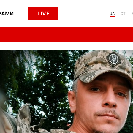
РАМИ
LIVE
UA
QT