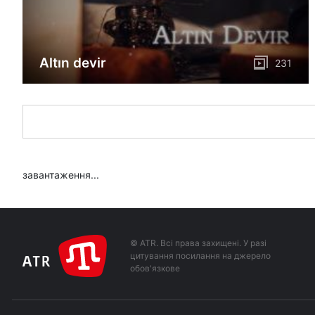
12 ЧЕРВНЯ
ЗСУ знищили 50 ворожих вантажівок
12:19
Altın devir
231
з паливом та БК, які рухалися через
Армянськ
завантаження...
© ATR. Всі права захищені. У разі
цитування посилання на джерело
обов'язкове