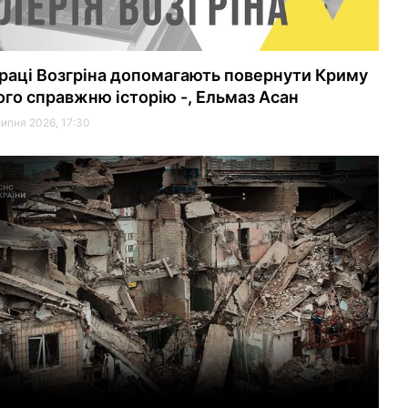
раці Возгріна допомагають повернути Криму
ого справжню історію -, Ельмаз Асан
липня 2026, 17:30