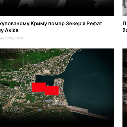
купованому Криму помер Зекерʼя Рефат
П
лу Акієв
й
ня 2026, 11:50
6 