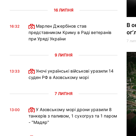
16 ЛИПНЯ
В о
Марлен Джербінов став
16:32
огʼ
представником Криму в Раді ветеранів
при Уряді України
7 лип
9 ЛИПНЯ
Уночі українські військові уразили 14
13:33
суден РФ в Азовському морі
7 ЛИПНЯ
У Азовському морі дрони уразили 8
13:00
танкерів з паливом, 1 сухогруз та 1 паром
- "Мадяр"