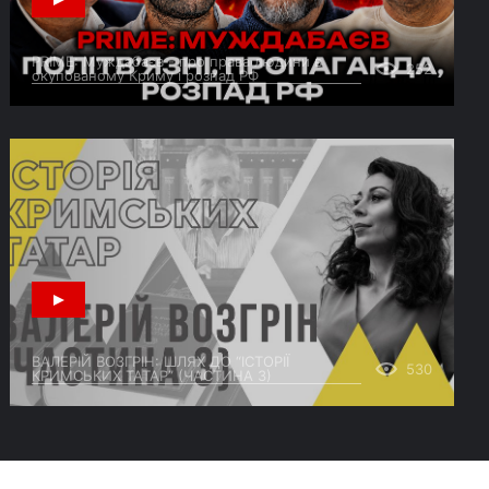
PRIME: Муждабаєв - про права людини в
252
окупованому Криму і розпад РФ
ВАЛЕРІЙ ВОЗГРІН: ШЛЯХ ДО “ІСТОРІЇ
530
КРИМСЬКИХ ТАТАР” (ЧАСТИНА 3)