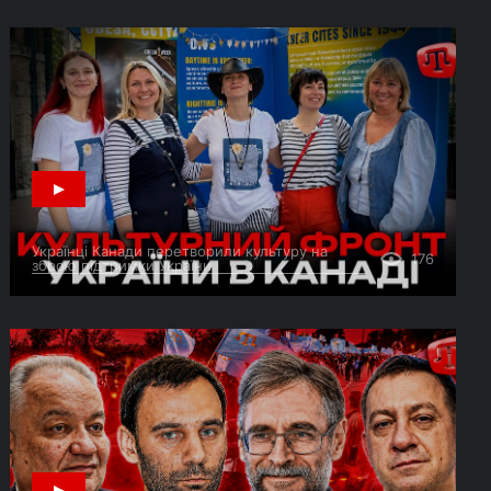
Українці Канади перетворили культуру на
176
зброю підтримки України