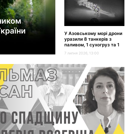
ником
України
У Азовському морі дрони
уразили 8 танкерів з
паливом, 1 сухогруз та 1
паром - "Мадяр"
7 липня 2026, 13:00