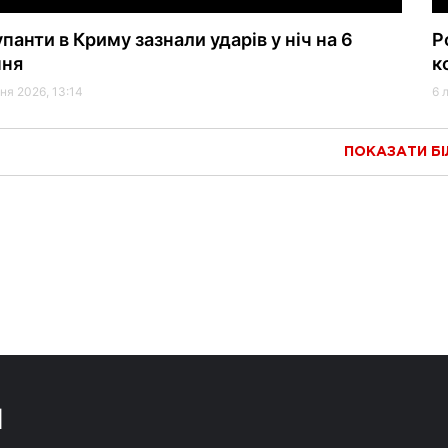
панти в Криму зазнали ударів у ніч на 6
Р
пня
к
ня 2026, 13:14
6 
ПОКАЗАТИ Б
М