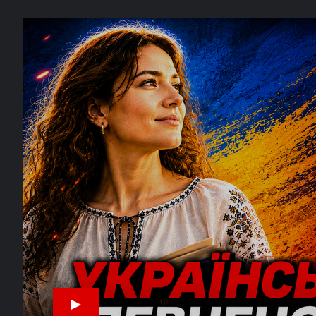
30 ЧЕРВНЯ
Зеленський підтвердив ураження
12:35
центру космічного зв’язку в РФ
26 ЧЕРВНЯ
У Криму окупанти ввели
15:25
ВАЖЛИВО
надзвичайний стан
Україна відзначає День
11:13
кримськотатарського прапора
25 ЧЕРВНЯ
Крим: нові удари, нові блекаути,
11:05
звернення Президента Зеленського