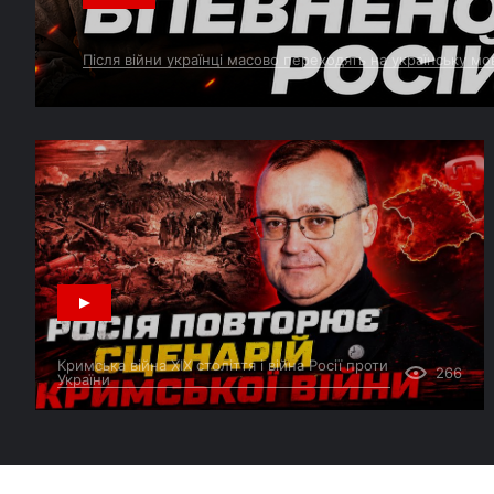
24 ЧЕРВНЯ
Після війни українці масово переходять на українську 
Блекаут у Криму: дрони знеструмили
09:22
Севастополь, підпалили Сімферопольську
ТЕЦ
23 ЧЕРВНЯ
ССО остаточно зруйнували
15:43
ВАЖЛИВО
залізничний місту через
Північнокримський канал
Кримська війна XIX століття і війна Росії проти
Крим знову масовано атакували
09:19
266
України
дрони, а рух мостом закрили
22 ЧЕРВНЯ