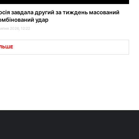
осія завдала другий за тиждень масований
омбінований удар
липня 2026, 12:22
ІЛЬШЕ