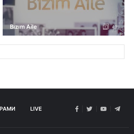
Bızım Aile
49
РАМИ
LIVE