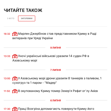
ЧИТАЙТЕ ТАКОЖ
З ФОТО
ЗАГОЛОВКИ
Марлен Джербінов став представником Криму в Раді
16:32
ветеранів при Уряді України
9 ЛИПНЯ
Уночі українські військові уразили 14 суден РФ в
13:33
Азовському морі
7 ЛИПНЯ
У Азовському морі дрони уразили 8 танкерів з паливом, 1
13:00
сухогруз та 1 паром - "Мадяр"
В окупованому Криму помер Зекерʼя Рефат огʼлу Акієв
11:50
6 ЛИПНЯ
Праці Возгріна допомагають повернути Криму його
17:30