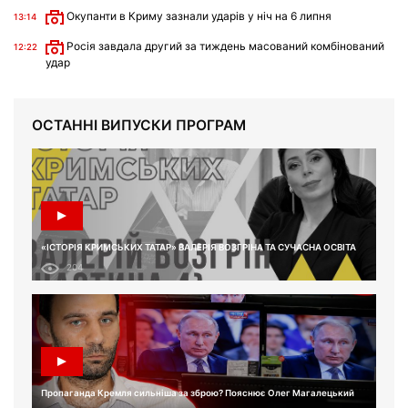
Окупанти в Криму зазнали ударів у ніч на 6 липня
13:14
Росія завдала другий за тиждень масований комбінований
12:22
удар
ОСТАННІ ВИПУСКИ ПРОГРАМ
«ІСТОРІЯ КРИМСЬКИХ ТАТАР» ВАЛЕРІЯ ВОЗГРІНА ТА СУЧАСНА ОСВІТА
204
Пропаганда Кремля сильніша за зброю? Пояснює Олег Магалецький