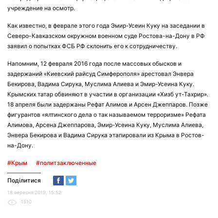
учреждение на осмотр.
Как известно, в феврале этого года Эмир-Усеин Куку на заседании в
Северо-Кавказском окружном военном суде Ростова-на-Дону в РФ
заявил о попытках ФСБ РФ склонить его к сотрудничеству.
Напомним, 12 февраля 2016 года после массовых обысков и
задержаний «Киевский райсуд Симферополя» арестовал Энвера
Бекирова, Вадима Сирука, Муслима Алиева и Эмир-Усеина Куку.
Крымских татар обвиняют в участии в организации «Хизб ут-Тахрир».
18 апреля были задержаны Рефат Алимов и Арсен Джеппаров. Позже
фигурантов «ялтинского дела о так называемом терроризме» Рефата
Алимова, Арсена Джеппарова, Эмир-Усеина Куку, Муслима Алиева,
Энвера Бекирова и Вадима Сирука этапировали из Крыма в Ростов-
на-Дону.
#Крым
#политзаключенные
Поділитися
18 вересня 2019, 15:52
1510