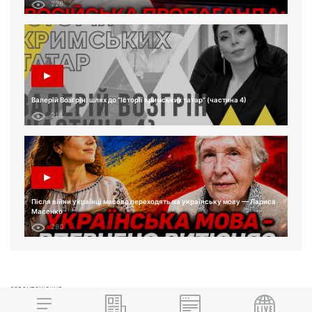
226
Валерій Возгрін: шлях до “Історії кримських татар” (частина 4)
214
Після війни українці масово переходять на українську мову — Лариса
Масенко
280
завантаження...