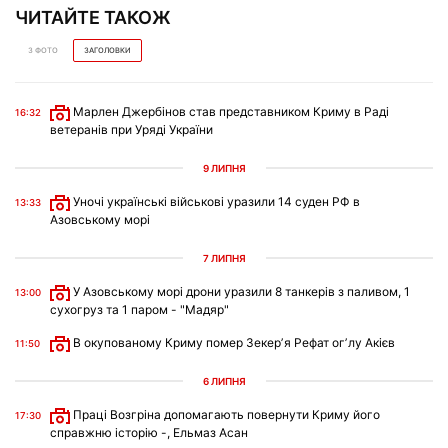
ЧИТАЙТЕ ТАКОЖ
З ФОТО
ЗАГОЛОВКИ
Марлен Джербінов став представником Криму в Раді
16:32
ветеранів при Уряді України
9 ЛИПНЯ
Уночі українські військові уразили 14 суден РФ в
13:33
Азовському морі
7 ЛИПНЯ
У Азовському морі дрони уразили 8 танкерів з паливом, 1
13:00
сухогруз та 1 паром - "Мадяр"
В окупованому Криму помер Зекерʼя Рефат огʼлу Акієв
11:50
6 ЛИПНЯ
Праці Возгріна допомагають повернути Криму його
17:30
справжню історію -, Ельмаз Асан