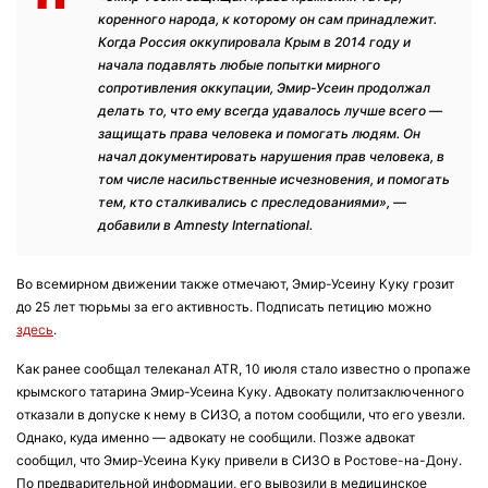
коренного народа, к которому он сам принадлежит.
Когда Россия оккупировала Крым в 2014 году и
начала подавлять любые попытки мирного
сопротивления оккупации, Эмир-Усеин продолжал
делать то, что ему всегда удавалось лучше всего —
защищать права человека и помогать людям. Он
начал документировать нарушения прав человека, в
том числе насильственные исчезновения, и помогать
тем, кто сталкивались с преследованиями», —
добавили в Amnesty International.
Во всемирном движении также отмечают, Эмир-Усеину Куку грозит
до 25 лет тюрьмы за его активность. Подписать петицию можно
здесь
.
Как ранее сообщал телеканал ATR, 10 июля стало известно о пропаже
крымского татарина Эмир-Усеина Куку. Адвокату политзаключенного
отказали в допуске к нему в СИЗО, а потом сообщили, что его увезли.
Однако, куда именно — адвокату не сообщили. Позже адвокат
сообщил, что Эмир-Усеина Куку привели в СИЗО в Ростове-на-Дону.
По предварительной информации, его вывозили в медицинское