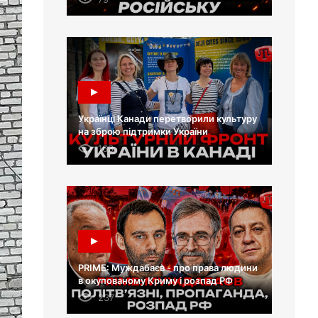
Українці Канади перетворили культуру
на зброю підтримки України
163
PRIME: Муждабаєв - про права людини
в окупованому Криму і розпад РФ
237