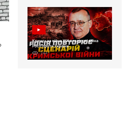
Кримська війна XIX століття і війна
о
Росії проти України
244