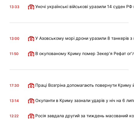
Уночі українські військові уразили 14 суден РФ
13:33
У Азовському морі дрони уразили 8 танкерів з 
13:00
В окупованому Криму помер Зекерʼя Рефат огʼл
11:50
Праці Возгріна допомагають повернути Криму й
17:30
Окупанти в Криму зазнали ударів у ніч на 6 лип
13:14
Росія завдала другий за тиждень масований к
12:22