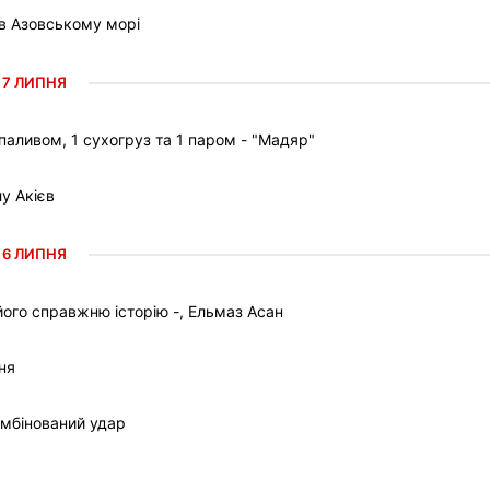
 в Азовському морі
7 ЛИПНЯ
паливом, 1 сухогруз та 1 паром - "Мадяр"
у Акієв
6 ЛИПНЯ
ого справжню історію -, Ельмаз Асан
ня
омбінований удар