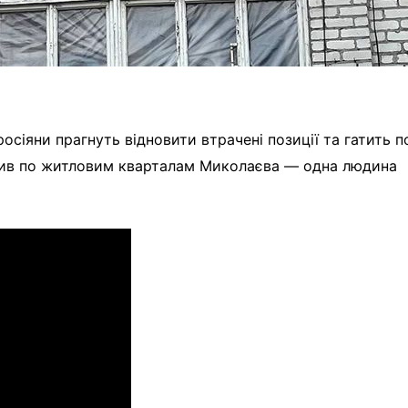
сіяни прагнуть відновити втрачені позиції та гатить п
дарив по житловим кварталам Миколаєва — одна людина