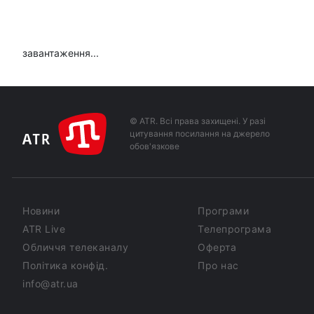
завантаження...
© ATR. Всі права захищені. У разі
цитування посилання на джерело
обов'язкове
Новини
Програми
ATR Live
Телепрограма
Обличчя телеканалу
Оферта
Політика конфід.
Про нас
info@atr.ua