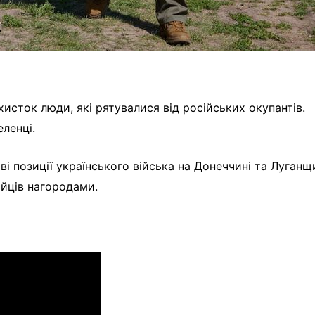
исток люди, які рятувалися від російських окупантів.
ленці.
і позиції українського війська на Донеччині та Луганщи
ійців нагородами.