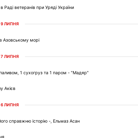
Раді ветеранів при Уряді України
9 ЛИПНЯ
 в Азовському морі
7 ЛИПНЯ
паливом, 1 сухогруз та 1 паром - "Мадяр"
у Акієв
6 ЛИПНЯ
ого справжню історію -, Ельмаз Асан
ня