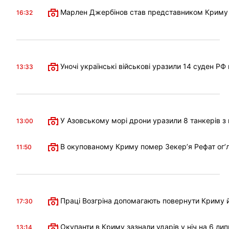
Марлен Джербінов став представником Криму в 
16:32
Уночі українські військові уразили 14 суден РФ
13:33
У Азовському морі дрони уразили 8 танкерів з 
13:00
В окупованому Криму помер Зекерʼя Рефат огʼл
11:50
Праці Возгріна допомагають повернути Криму й
17:30
Окупанти в Криму зазнали ударів у ніч на 6 лип
13:14