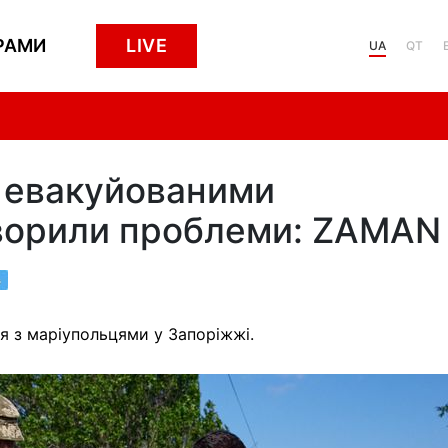
РАМИ
LIVE
UA
QT
з евакуйованими
ворили проблеми: ZAMAN
я з маріупольцями у Запоріжжі.