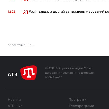
Росія завдала другий за тиждень масований к
12:22
завантаження...
© ATR. Всі права захищені. У разі
цитування посилання на джерело
обов'язкове
Новини
Програми
ATR Live
Телепрограма