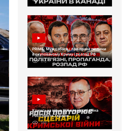
PRIME: Муждабаєв - про права людини
в окупованому Криму і розпад РФ
176
Кримська війна XIX століття і війна
Росії проти України
186