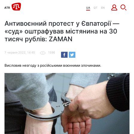
UA
QT
EN
Антивоєнний протест у Євпаторії —
«суд» оштрафував містянина на 30
тисяч рублів: ZAMAN
7 червня 2022, 14:45
1596
Висловив незгоду з російськими воєнними злочинами.