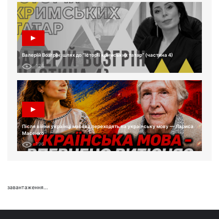
Валерій Возгрін: шлях до “Історії кримських татар” (частина 4)
124
Після війни українці масово переходять на українську мову — Лариса
Масенко
196
завантаження...