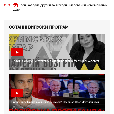
Росія завдала другий за тиждень масований комбінований
12:22
удар
ОСТАННІ ВИПУСКИ ПРОГРАМ
«ІСТОРІЯ КРИМСЬКИХ ТАТАР» ВАЛЕРІЯ ВОЗГРІНА ТА СУЧАСНА ОСВІТА
116
Пропаганда Кремля сильніша за зброю? Пояснює Олег Магалецький
135