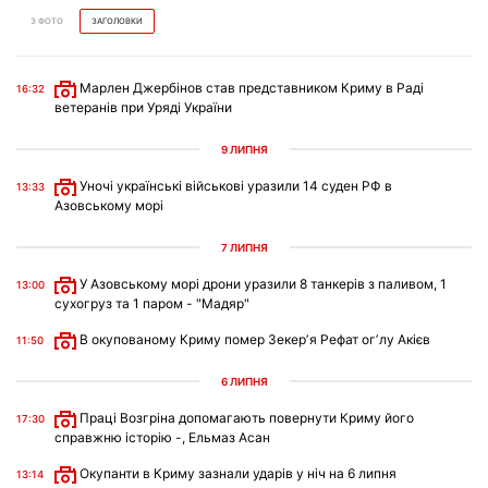
З ФОТО
ЗАГОЛОВКИ
Марлен Джербінов став представником Криму в Раді
16:32
ветеранів при Уряді України
9 ЛИПНЯ
Уночі українські військові уразили 14 суден РФ в
13:33
Азовському морі
7 ЛИПНЯ
У Азовському морі дрони уразили 8 танкерів з паливом, 1
13:00
сухогруз та 1 паром - "Мадяр"
В окупованому Криму помер Зекерʼя Рефат огʼлу Акієв
11:50
6 ЛИПНЯ
Праці Возгріна допомагають повернути Криму його
17:30
справжню історію -, Ельмаз Асан
Окупанти в Криму зазнали ударів у ніч на 6 липня
13:14