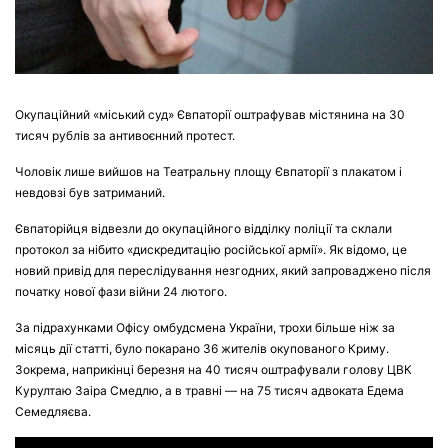
Окупаційний «міський суд» Євпаторії оштрафував містянина на 30
тисяч рублів за антивоєнний протест.
Чоловік лише вийшов на Театральну площу Євпаторії з плакатом і
невдовзі був затриманий.
Євпаторійця відвезли до окупаційного відділку поліції та склали
протокол за нібито «дискредитацію російської армії». Як відомо, це
новий привід для переслідування незгодних, який запроваджено після
початку нової фази війни 24 лютого.
За підрахунками Офісу омбудсмена України, трохи більше ніж за
місяць дії статті, було покарано 36 жителів окупованого Криму.
Зокрема, наприкінці березня на 40 тисяч оштрафували голову ЦВК
Курултаю Заіра Смедлю, а в травні — на 75 тисяч адвоката Едема
Семедляєва.