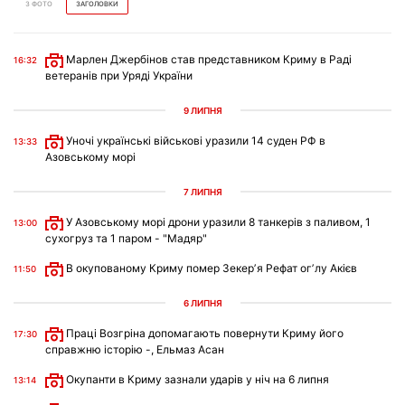
З ФОТО
ЗАГОЛОВКИ
Марлен Джербінов став представником Криму в Раді
16:32
ветеранів при Уряді України
9 ЛИПНЯ
Уночі українські військові уразили 14 суден РФ в
13:33
Азовському морі
7 ЛИПНЯ
У Азовському морі дрони уразили 8 танкерів з паливом, 1
13:00
сухогруз та 1 паром - "Мадяр"
В окупованому Криму помер Зекерʼя Рефат огʼлу Акієв
11:50
6 ЛИПНЯ
Праці Возгріна допомагають повернути Криму його
17:30
справжню історію -, Ельмаз Асан
Окупанти в Криму зазнали ударів у ніч на 6 липня
13:14