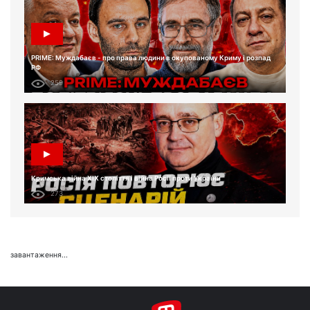
PRIME: Муждабаєв - про права людини в окупованому Криму і розпад
РФ
259
Кримська війна XIX століття і війна Росії проти України
273
завантаження...