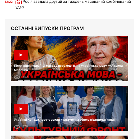
Росія завдала другий за тиждень масований комбінований
12:22
удар
ОСТАННІ ВИПУСКИ ПРОГРАМ
Після війни українці масово переходять на українську мову — Лариса
Масенко
102
Українці Канади перетворили культуру на зброю підтримки України
179