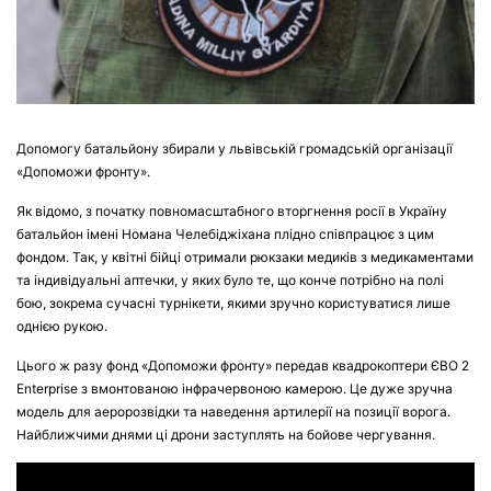
Допомогу батальйону збирали у львівській громадській організації
«Допоможи фронту».
Як відомо, з початку повномасштабного вторгнення росії в Україну
батальйон імені Номана Челебіджіхана плідно співпрацює з цим
фондом. Так, у квітні бійці отримали рюкзаки медиків з медикаментами
та індивідуальні аптечки, у яких було те, що конче потрібно на полі
бою, зокрема сучасні турнікети, якими зручно користуватися лише
однією рукою.
Цього ж разу фонд «Допоможи фронту» передав квадрокоптери ЄВО 2
Enterprise з вмонтованою інфрачервоною камерою. Це дуже зручна
модель для аеророзвідки та наведення артилерії на позиції ворога.
Найближчими днями ці дрони заступлять на бойове чергування.