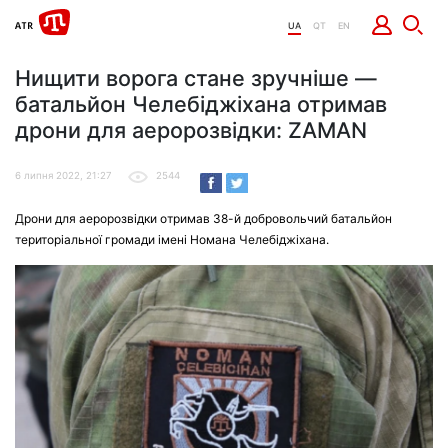
UA
QT
EN
Нищити ворога стане зручнiше —
батальйон Челебіджіхана отримав
дрони для аеророзвідки: ZAMAN
6 липня 2022, 21:27
2544
Дрони для аеророзвідки отримав 38-й добровольчий батальйон
територіальної громади імені Номана Челебіджіхана.