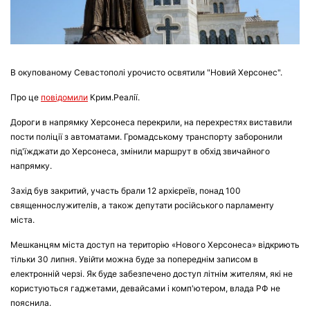
В окупованому Севастополі урочисто освятили "Новий Херсонес".
Про це
повідомили
Крим.Реалії.
Дороги в напрямку Херсонеса перекрили, на перехрестях виставили
пости поліції з автоматами. Громадському транспорту заборонили
під'їжджати до Херсонеса, змінили маршрут в обхід звичайного
напрямку.
Захід був закритий, участь брали 12 архієреїв, понад 100
священнослужителів, а також депутати російського парламенту
міста.
Мешканцям міста доступ на територію «Нового Херсонеса» відкриють
тільки 30 липня. Увійти можна буде за попереднім записом в
електронній черзі. Як буде забезпечено доступ літнім жителям, які не
користуються гаджетами, девайсами і комп'ютером, влада РФ не
пояснила.