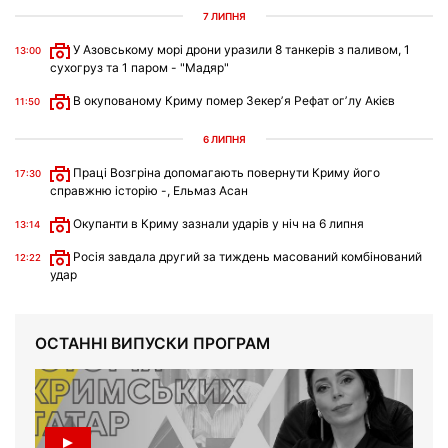
7 ЛИПНЯ
У Азовському морі дрони уразили 8 танкерів з паливом, 1
13:00
сухогруз та 1 паром - "Мадяр"
В окупованому Криму помер Зекерʼя Рефат огʼлу Акієв
11:50
6 ЛИПНЯ
Праці Возгріна допомагають повернути Криму його
17:30
справжню історію -, Ельмаз Асан
Окупанти в Криму зазнали ударів у ніч на 6 липня
13:14
Росія завдала другий за тиждень масований комбінований
12:22
удар
ОСТАННІ ВИПУСКИ ПРОГРАМ