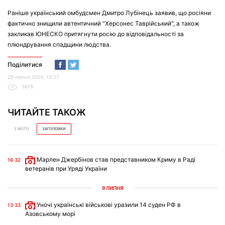
Раніше український омбудсмен Дмитро Лубінець заявив, що росіяни
фактично знищили автентичний "Херсонес Таврійський", а також
закликав ЮНЕСКО притягнути росію до відповідальності за
плюндрування спадщини людства.
Поділитися
29 липня 2024, 13:27
3618
ЧИТАЙТЕ ТАКОЖ
З ФОТО
ЗАГОЛОВКИ
Марлен Джербінов став представником Криму в Раді
16:32
ветеранів при Уряді України
9 ЛИПНЯ
Уночі українські військові уразили 14 суден РФ в
13:33
Азовському морі