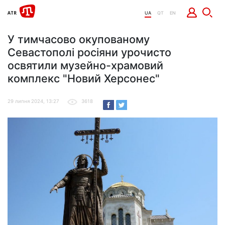
UA
QT
EN
У тимчасово окупованому
Севастополі росіяни урочисто
освятили музейно-храмовий
комплекс "Новий Херсонес"
29 липня 2024, 13:27
3618