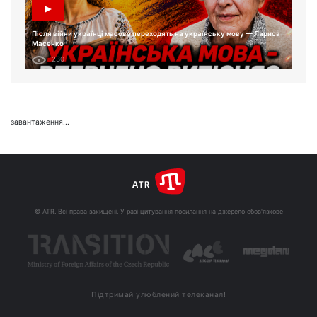
Після війни українці масово переходять на українську мову — Лариса
Масенко
230
завантаження...
© ATR. Всі права захищені. У разі цитування посилання на джерело обов'язкове
Підтримай улюблений телеканал!