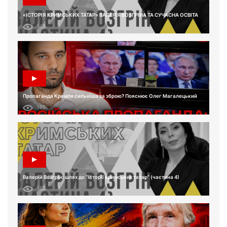
«ІСТОРІЯ КРИМСЬКИХ ТАТАР» ВАЛЕРІЯ ВОЗГРІНА ТА СУЧАСНА ОСВІТА
149
Пропаганда Кремля сильніша за зброю? Пояснює Олег Магалецький
165
Валерій Возгрін: шлях до “Історії кримських татар” (частина 4)
152