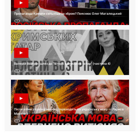
Пропаганда Кремля сильніша за зброю? Пояснює Олег Магалецький
110
Валерій Возгрін: шлях до “Історії кримських татар” (частина 4)
100
Після війни українці масово переходять на українську мову — Лариса
Масенко
174