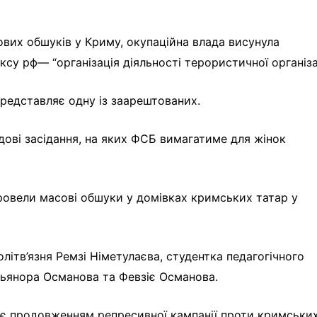
ових обшуків у Криму, окупаційна влада висунула
су рф— “організація діяльності терористичної організац
представляє одну із заарештованих.
удові засідання, на яких ФСБ вимагатиме для жінок
ровели масові обшуки у домівках кримських татар у
ітв’язня Ремзі Німетулаєва, студентка педагогічного
Ельянора Османова та Февзіє Османова.
є продовженням репресивної кампанії проти кримськи