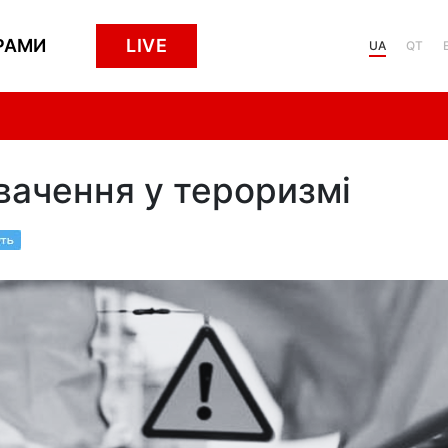
РАМИ
LIVE
UA
QT
вачення у тероризмі