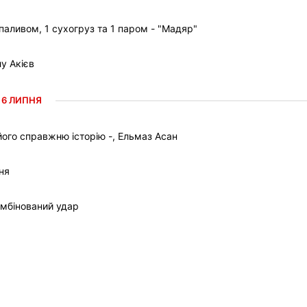
паливом, 1 сухогруз та 1 паром - "Мадяр"
у Акієв
6 ЛИПНЯ
ого справжню історію -, Ельмаз Асан
ня
омбінований удар