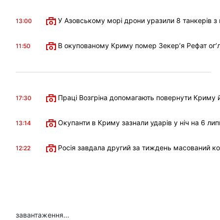
У Азовському морі дрони уразили 8 танкерів з 
13:00
В окупованому Криму помер Зекерʼя Рефат огʼл
11:50
Праці Возгріна допомагають повернути Криму й
17:30
Окупанти в Криму зазнали ударів у ніч на 6 лип
13:14
Росія завдала другий за тиждень масований к
12:22
завантаження...