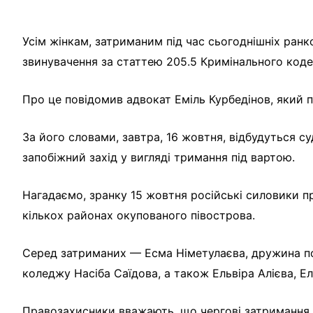
Усім жінкам, затриманим під час сьогоднішніх ранк
звинувачення за статтею 205.5 Кримінального кодек
Про це повідомив адвокат Еміль Курбедінов, який 
За його словами, завтра, 16 жовтня, відбудуться с
запобіжний захід у вигляді тримання під вартою.
Нагадаємо, зранку 15 жовтня російські силовики п
кількох районах окупованого півострова.
Серед затриманих — Есма Німетулаєва, дружина пол
коледжу Насіба Саїдова, а також Ельвіра Алієва, 
Правозахисники вважають, що чергові затримання 