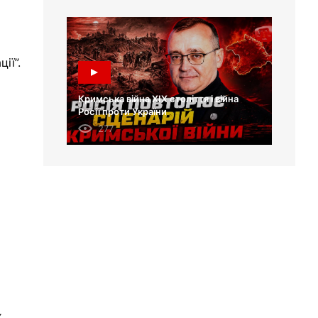
ії”.
Кримська війна XIX століття і війна
Росії проти України
277
х