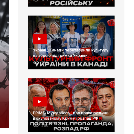
Українці Канади перетворили культуру
на зброю підтримки України
183
PRIME: Муждабаєв - про права людини
в окупованому Криму і розпад РФ
266