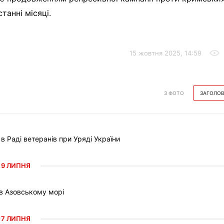
танні місяці.
15 жовтня 2025, 14:59
З ФОТО
ЗАГОЛО
Раді ветеранів при Уряді України
9 ЛИПНЯ
 в Азовському морі
7 ЛИПНЯ