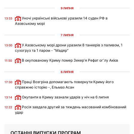
9 ЛИПНЯ
Уночі українські військові уразили 14 суден РФ в
13:33
Азовському морі
7 ЛИПНЯ
У Азовському морі дрони уразили 8 танкерів з паливом, 1
13:00
сухогруз та 1 паром - "Мадяр"
В окупованому Криму помер Зекерʼя Рефат огʼлу Акієв
11:50
6 ЛИПНЯ
Праці Возгріна допомагають повернути Криму його
17:30
справжню історію -, Ельмаз Асан
Окупанти в Криму зазнали ударів у ніч на 6 липня
13:14
Росія завдала другий за тиждень масований комбінований
12:22
удар
ОСТАННІ ВИПУСКИ ПРОГРАМ