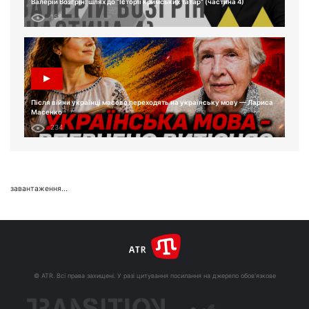
Валерій Возгрін: шлях до “Історії кримських татар” (частина 4)
158
Після війни українці масово переходять на українську мову — Лариса
Масенко
234
завантаження...
© ATR. Всі права захищені. У разі цитування посилання на джерело обов'язкове