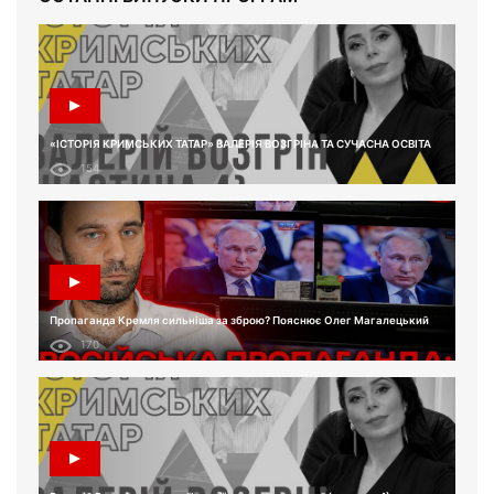
«ІСТОРІЯ КРИМСЬКИХ ТАТАР» ВАЛЕРІЯ ВОЗГРІНА ТА СУЧАСНА ОСВІТА
154
Пропаганда Кремля сильніша за зброю? Пояснює Олег Магалецький
170