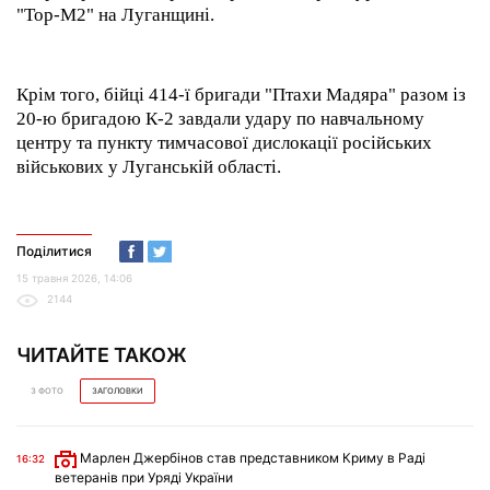
"Тор-М2" на Луганщині.
Крім того, бійці 414-ї бригади "Птахи Мадяра" разом із
20-ю бригадою К-2 завдали удару по навчальному
центру та пункту тимчасової дислокації російських
військових у Луганській області.
Поділитися
15 травня 2026, 14:06
2144
ЧИТАЙТЕ ТАКОЖ
З ФОТО
ЗАГОЛОВКИ
Марлен Джербінов став представником Криму в Раді
16:32
ветеранів при Уряді України