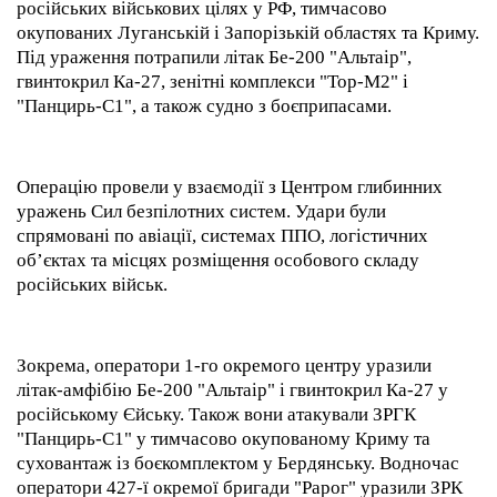
російських військових цілях у РФ, тимчасово
окупованих Луганській і Запорізькій областях та Криму.
Під ураження потрапили літак Бе-200 "Альтаір",
гвинтокрил Ка-27, зенітні комплекси "Тор-М2" і
"Панцирь-С1", а також судно з боєприпасами.
Операцію провели у взаємодії з Центром глибинних
уражень Сил безпілотних систем. Удари були
спрямовані по авіації, системах ППО, логістичних
об’єктах та місцях розміщення особового складу
російських військ.
Зокрема, оператори 1-го окремого центру уразили
літак-амфібію Бе-200 "Альтаір" і гвинтокрил Ка-27 у
російському Єйську. Також вони атакували ЗРГК
"Панцирь-С1" у тимчасово окупованому Криму та
суховантаж із боєкомплектом у Бердянську. Водночас
оператори 427-ї окремої бригади "Рарог" уразили ЗРК