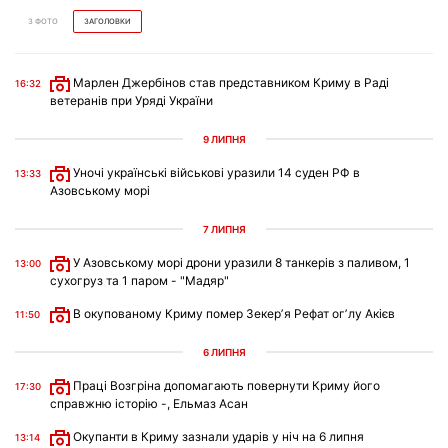
З ФОТО
ЗАГОЛОВКИ
Марлен Джербінов став представником Криму в Раді
16:32
ветеранів при Уряді України
9 ЛИПНЯ
Уночі українські військові уразили 14 суден РФ в
13:33
Азовському морі
7 ЛИПНЯ
У Азовському морі дрони уразили 8 танкерів з паливом, 1
13:00
сухогруз та 1 паром - "Мадяр"
В окупованому Криму помер Зекерʼя Рефат огʼлу Акієв
11:50
6 ЛИПНЯ
Праці Возгріна допомагають повернути Криму його
17:30
справжню історію -, Ельмаз Асан
Окупанти в Криму зазнали ударів у ніч на 6 липня
13:14