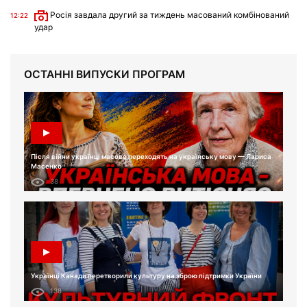
Росія завдала другий за тиждень масований комбінований
12:22
удар
ОСТАННІ ВИПУСКИ ПРОГРАМ
Після війни українці масово переходять на українську мову — Лариса
Масенко
38
Українці Канади перетворили культуру на зброю підтримки України
138