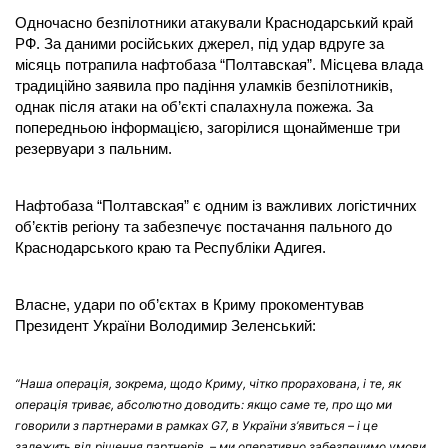
Одночасно безпілотники атакували Краснодарський край
РФ. За даними російських джерел, під удар вдруге за
місяць потрапила нафтобаза “Полтавская”. Місцева влада
традиційно заявила про падіння уламків безпілотників,
однак після атаки на об’єкті спалахнула пожежа. За
попередньою інформацією, загорілися щонайменше три
резервуари з пальним.
Нафтобаза “Полтавская” є одним із важливих логістичних
об’єктів регіону та забезпечує постачання пального до
Краснодарського краю та Республіки Адигея.
Власне, удари по об’єктах в Криму прокоментував
Президент України Володимир Зеленський:
“Наша операція, зокрема, щодо Криму, чітко прорахована, і те, як
операція триває, абсолютно доводить: якщо саме те, про що ми
говорили з партнерами в рамках G7, в України з’явиться – і це
залежить від рішення партнерів, – ми оперативно забезпечимо умови,