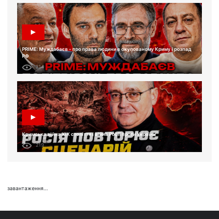
PRIME: Муждабаєв - про права людини в окупованому Криму і розпад
РФ
214
Кримська війна XIX століття і війна Росії проти України
219
завантаження...