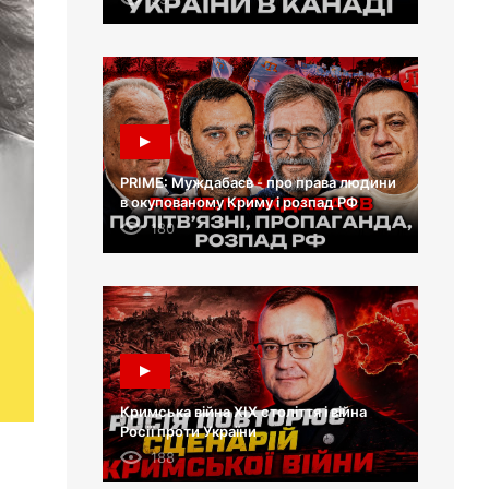
PRIME: Муждабаєв - про права людини
в окупованому Криму і розпад РФ
180
Кримська війна XIX століття і війна
Росії проти України
188