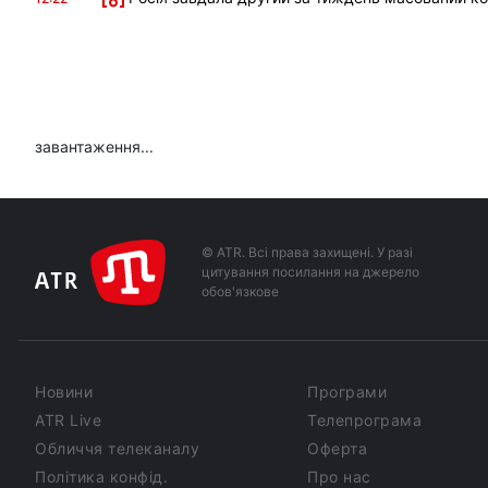
завантаження...
© ATR. Всі права захищені. У разі
цитування посилання на джерело
обов'язкове
Новини
Програми
ATR Live
Телепрограма
Обличчя телеканалу
Оферта
Політика конфід.
Про нас