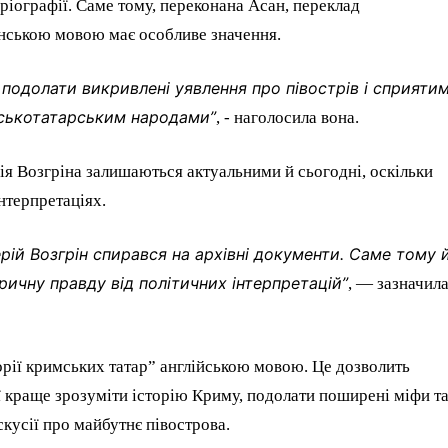
ріографії. Саме тому, переконана Асан, переклад
їнською мовою має особливе значення.
 подолати викривлені уявлення про півострів і сприяти
ськотатарським народами”
, - наголосила вона.
я Возгріна залишаються актуальними й сьогодні, оскільки
нтерпретаціях.
рій Возгрін спирався на архівні документи. Саме тому 
ичну правду від політичних інтерпретацій”
, — зазначил
торії кримських татар” англійською мовою. Це дозволить
ї краще зрозуміти історію Криму, подолати поширені міфи т
кусії про майбутнє півострова.