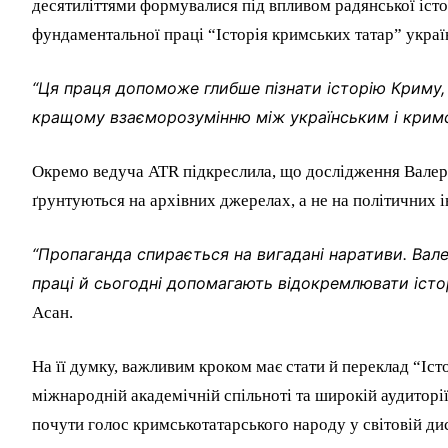
десятиліттями формувалися під впливом радянської істо
фундаментальної праці “Історія кримських татар” укра
“Ця праця допоможе глибше пізнати історію Криму,
кращому взаєморозумінню між українським і крим
Окремо ведуча ATR підкреслила, що дослідження Валері
ґрунтуються на архівних джерелах, а не на політичних і
“Пропаганда спирається на вигадані наративи. Вале
праці й сьогодні допомагають відокремлювати істор
Асан.
На її думку, важливим кроком має стати й переклад “Іс
міжнародній академічній спільноті та широкій аудиторі
почути голос кримськотатарського народу у світовій дис