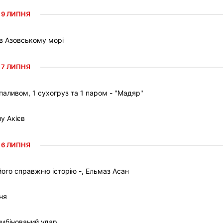
9 ЛИПНЯ
 в Азовському морі
7 ЛИПНЯ
паливом, 1 сухогруз та 1 паром - "Мадяр"
у Акієв
6 ЛИПНЯ
ого справжню історію -, Ельмаз Асан
ня
омбінований удар