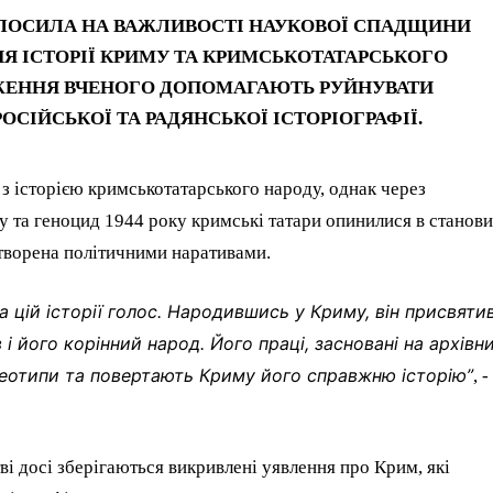
ОЛОСИЛА НА ВАЖЛИВОСТІ НАУКОВОЇ СПАДЩИНИ
НЯ ІСТОРІЇ КРИМУ ТА КРИМСЬКОТАТАРСЬКОГО
ІДЖЕННЯ ВЧЕНОГО ДОПОМАГАЮТЬ РУЙНУВАТИ
СІЙСЬКОЇ ТА РАДЯНСЬКОЇ ІСТОРІОГРАФІЇ.
 з історією кримськотатарського народу, однак через
ду та геноцид 1944 року кримські татари опинилися в станов
отворена політичними наративами.
а цій історії голос. Народившись у Криму, він присвяти
і його корінний народ. Його праці, засновані на архівн
реотипи та повертають Криму його справжню історію”
, -
ві досі зберігаються викривлені уявлення про Крим, які