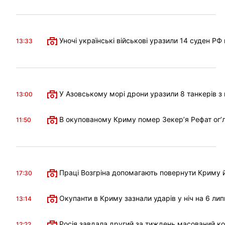
Уночі українські військові уразили 14 суден РФ
13:33
У Азовському морі дрони уразили 8 танкерів з 
13:00
В окупованому Криму помер Зекерʼя Рефат огʼл
11:50
Праці Возгріна допомагають повернути Криму й
17:30
Окупанти в Криму зазнали ударів у ніч на 6 лип
13:14
Росія завдала другий за тиждень масований к
12:22