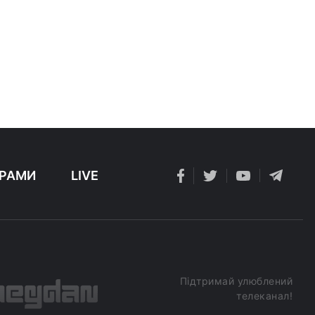
РАМИ
LIVE
Підтримай улюблений
телеканал!