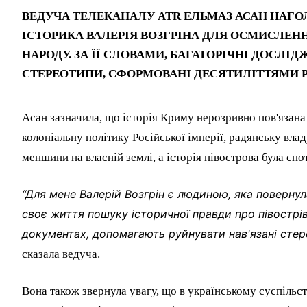
ВЕДУЧА ТЕЛЕКАНАЛУ ATR ЕЛЬМАЗ АСАН НАГ
ІСТОРИКА ВАЛЕРІЯ ВОЗГРІНА ДЛЯ ОСМИСЛЕН
НАРОДУ. ЗА ЇЇ СЛОВАМИ, БАГАТОРІЧНІ ДОСЛ
СТЕРЕОТИПИ, СФОРМОВАНІ ДЕСЯТИЛІТТЯМИ РО
Асан зазначила, що історія Криму нерозривно пов'язана
колоніальну політику Російської імперії, радянську вла
меншини на власній землі, а історія півострова була сп
“Для мене Валерій Возгрін є людиною, яка повернул
своє життя пошуку історичної правди про півострів 
документах, допомагають руйнувати нав'язані сте
сказала ведуча.
Вона також звернула увагу, що в українському суспільст