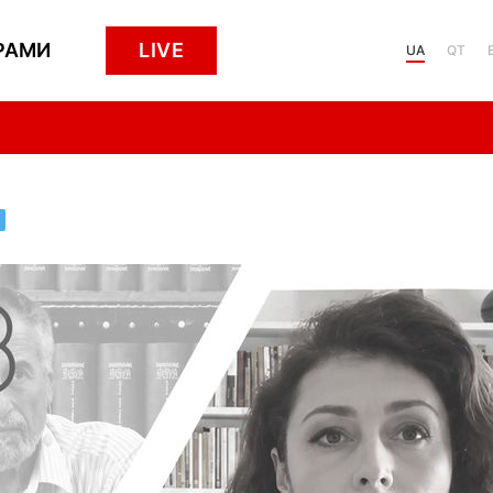
РАМИ
LIVE
UA
QT