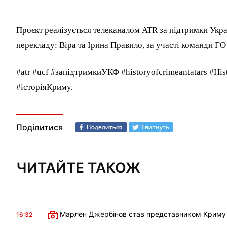
Проєкт реалізується телеканалом ATR за підтримки Укра
перекладу: Віра та Ірина Правило, за участі команди ГО
#atr #ucf #запідтримкиУКФ #historyofcrimeantatars #Hi
#історіяКриму.
Поділитися
ЧИТАЙТЕ ТАКОЖ
Марлен Джербінов став представником Криму в 
16:32