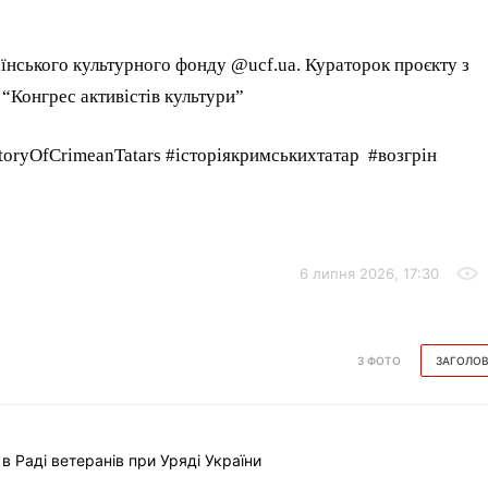
їнського культурного фонду @ucf.ua. Кураторок проєкту з
 “Конгрес активістів культури”
storyOfCrimeanTatars #історіякримськихтатар #возгрін
6 липня 2026, 17:30
З ФОТО
ЗАГОЛО
Раді ветеранів при Уряді України