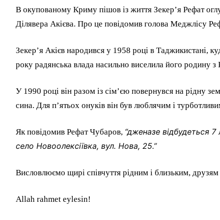
В окупованому Криму пішов із життя Зекерʼя Рефат огл
Ділявера Акієва. Про це повідомив голова Меджлісу Ре
Зекерʼя Акієв народився у 1958 році в Таджикистані, к
року радянська влада насильно виселила його родину з 
У 1990 році він разом із сім’єю повернувся на рідну з
сина. Для п’ятьох онуків він був люблячим і турботливи
“дженазе відбудеться 7
Як повідомив Рефат Чубаров,
село Новоолексіївка, вул. Нова, 25.”
Висловлюємо щирі співчуття рідним і близьким, друзям т
Allah rahmet eylesin!