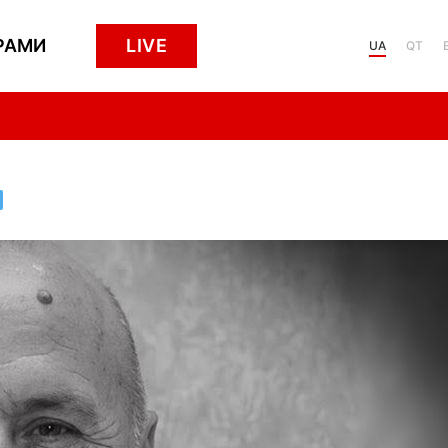
РАМИ
LIVE
UA
QT