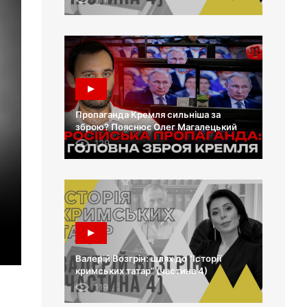
Пропаганда Кремля сильніша за
зброю? Пояснює Олег Магалецький
129
Валерій Возгрін: шлях до “Історії
кримських татар” (частина 4)
119