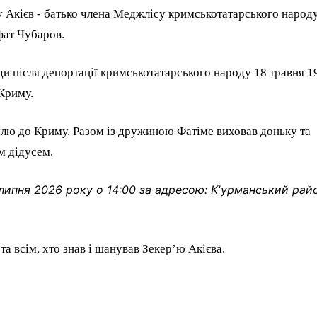
у Акієв - батько члена Меджлісу кримськотатарського народ
фат Чубаров.
уди після депортації кримськотатарського народу 18 травня 1
Криму.
емлю до Криму. Разом із дружиною Фатіме виховав доньку та
м дідусем.
 липня 2026 року о 14:00 за адресою: Кʼурманський рай
а всім, хто знав і шанував Зекерʼю Акієва.