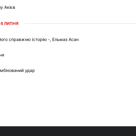
у Акієв
6 ЛИПНЯ
ого справжню історію -, Ельмаз Асан
ня
омбінований удар