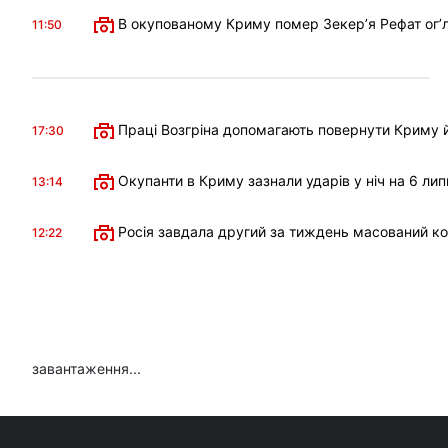
В окупованому Криму помер Зекерʼя Рефат огʼл
11:50
Праці Возгріна допомагають повернути Криму й
17:30
Окупанти в Криму зазнали ударів у ніч на 6 лип
13:14
Росія завдала другий за тиждень масований к
12:22
завантаження...