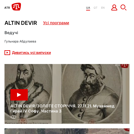
UA
QT
EN
ALTIN DEVIR
Усі програми
Ведучі
Гульнара Абдулаева
Дивитись усі випуски
ALTIN DEVIR/ЗОЛОТЕ СТОРІЧЧЯ. 27.11.21. Мухаммед
Гирай IV Софу. Частина 3
34589