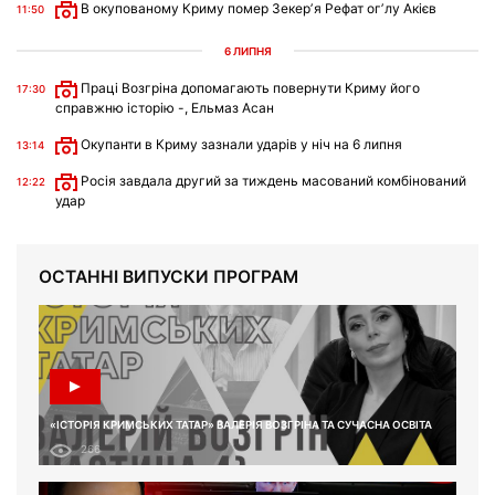
В окупованому Криму помер Зекерʼя Рефат огʼлу Акієв
11:50
6 ЛИПНЯ
Праці Возгріна допомагають повернути Криму його
17:30
справжню історію -, Ельмаз Асан
Окупанти в Криму зазнали ударів у ніч на 6 липня
13:14
Росія завдала другий за тиждень масований комбінований
12:22
удар
ОСТАННІ ВИПУСКИ ПРОГРАМ
«ІСТОРІЯ КРИМСЬКИХ ТАТАР» ВАЛЕРІЯ ВОЗГРІНА ТА СУЧАСНА ОСВІТА
266