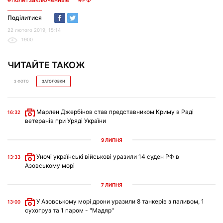
Поділитися
22 лютого 2019, 15:14
1900
ЧИТАЙТЕ ТАКОЖ
З ФОТО
ЗАГОЛОВКИ
Марлен Джербінов став представником Криму в Раді
16:32
ветеранів при Уряді України
9 ЛИПНЯ
Уночі українські військові уразили 14 суден РФ в
13:33
Азовському морі
7 ЛИПНЯ
У Азовському морі дрони уразили 8 танкерів з паливом, 1
13:00
сухогруз та 1 паром - "Мадяр"