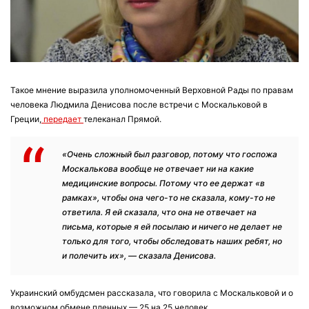
Такое мнение выразила уполномоченный Верховной Рады по правам
человека Людмила Денисова после встречи с Москальковой в
Греции,
передает
телеканал Прямой.
«Очень сложный был разговор, потому что госпожа
Москалькова вообще не отвечает ни на какие
медицинские вопросы. Потому что ее держат «в
рамках», чтобы она чего-то не сказала, кому-то не
ответила. Я ей сказала, что она не отвечает на
письма, которые я ей посылаю и ничего не делает не
только для того, чтобы обследовать наших ребят, но
и полечить их», — сказала Денисова.
Украинский омбудсмен рассказала, что говорила с Москальковой и о
возможном обмене пленных — 25 на 25 человек.