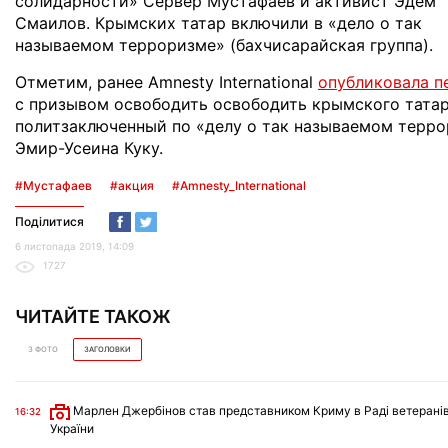
солидарности» Сервер Мустафаев и активист Эдем
Смаилов. Крымских татар включили в «дело о так
называемом терроризме» (бахчисарайская группа).
Отметим, ранее Amnesty International
опубликовала 
с призывом освободить освободить крымского татар
политзаключенный по «делу о так называемом терр
Эмир-Усеина Куку.
#Мустафаев
#акция
#Amnesty_International
Поділитися
6 листопада 2019, 14:09
1727
ЧИТАЙТЕ ТАКОЖ
З ФОТО
ЗАГОЛОВКИ
Марлен Джербінов став представником Криму в Раді ветеранів
16:32
України