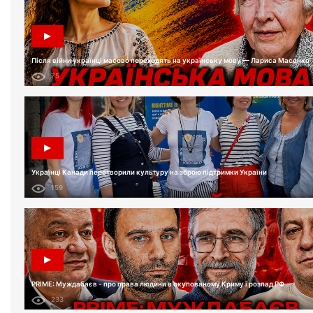
Після війни українці масово переходять на українську мову — Лариса Масенко
75
Українці Канади перетворили культуру на зброю підтримки України
159
PRIME: Муждабаєв - про права людини в окупованому Криму і розпад РФ
233