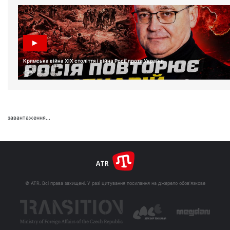
Кримська війна XIX століття і війна Росії проти України
239
завантаження...
© ATR. Всі права захищені. У разі цитування посилання на джерело обов'язкове