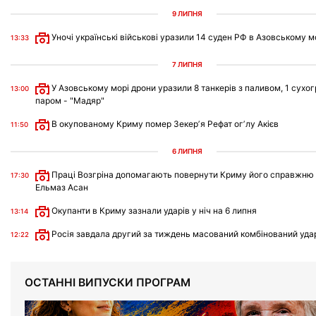
9 ЛИПНЯ
Уночі українські військові уразили 14 суден РФ в Азовському м
13:33
7 ЛИПНЯ
У Азовському морі дрони уразили 8 танкерів з паливом, 1 сухог
13:00
паром - "Мадяр"
В окупованому Криму помер Зекерʼя Рефат огʼлу Акієв
11:50
6 ЛИПНЯ
Праці Возгріна допомагають повернути Криму його справжню і
17:30
Ельмаз Асан
Окупанти в Криму зазнали ударів у ніч на 6 липня
13:14
Росія завдала другий за тиждень масований комбінований уда
12:22
ОСТАННІ ВИПУСКИ ПРОГРАМ