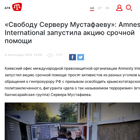
UA
QT
EN
«Свободу Серверу Мустафаеву»: Amnes
International запустила акцию срочной
помощи
6 листопада 2019, 14:09
1727
Киевский офис международной правозащитной организации Amnesty Inte
запустил акцию срочной помощи: просят активистов из разных уголков 
обращения к генпрокурору РФ с призывом освободить крымскотатарско
политзаключенного, фигуранта «дела о так называемом терроризме» (вт
бахчисарайская группа) Сервера Мустафаева.