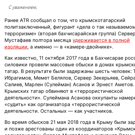
Ранее ATR сообщал о том, что крымскотатарский
политзаключенный, фигурант «дела о так называемо
терроризме» (вторая бахчисарайская группа) Серве
Мустафаев полтора месяца
удерживается в полной
изоляции
, а именно — в «камере-двойнике».
Как известно, 11 октября 2017 года в Бахчисарае ро
силовики провели массовые обыски в домах крымск
татар. В результате были задержаны шесть человек:
Ибрагимов, Мемет Белялов, Сервер Зекерьяев, Сейр
Салиев, Марлен (Сулейман) Асанов и Эрнест Аметов.
Крымских татар обвиняют в «террористической
деятельности». Сулеймана Асанова оккупанты намер
«судить» как организатора «террористической
деятельности. Остальных — как участников.
Во время обысков 21 мая 2018 года в Крыму были з
и позже арестованы один из координаторов «Крымс