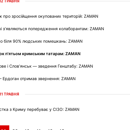
12 ТРАВНЯ
к про зросійщення окупованих територій: ZAMAN
ові з’являються попередження колаборантам: ZAMAN
о біля 90% людських помешкань: ZAMAN
ирок п’ятьом кримським татарам: ZAMAN
ове і Слов’янськ — зведення Генштабу: ZAMAN
 — Ердоган отримав звернення: ZAMAN
11 ТРАВНЯ
стка з Криму перебуває у СІЗО: ZAMAN