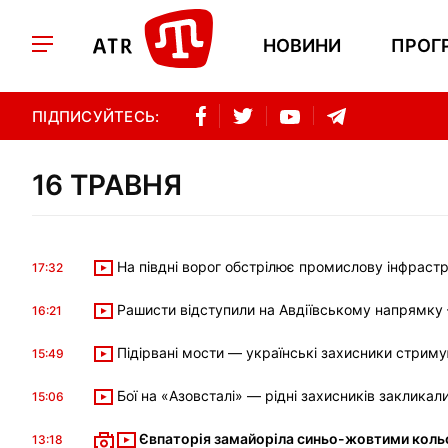
НОВИНИ
ПРОГ
ПІДПИСУЙТЕСЬ:
16 ТРАВНЯ
На півдні ворог обстрілює промислову інфраст
17:32
Рашисти відступили на Авдіївському напрямку
16:21
Підірвані мости — українські захисники стрим
15:49
Бої на «Азовсталі» — рідні захисників заклика
15:06
Євпаторія замайоріла синьо-жовтими коль
13:18