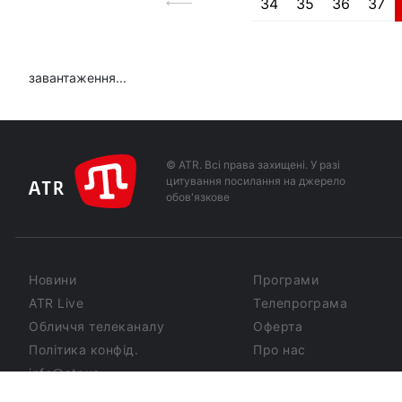
34
35
36
37
завантаження...
© ATR. Всі права захищені. У разі
цитування посилання на джерело
обов'язкове
Новини
Програми
ATR Live
Телепрограма
Обличчя телеканалу
Оферта
Політика конфід.
Про нас
info@atr.ua