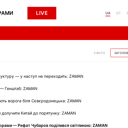
РАМИ
LIVE
UA
QT
З ФОТО
ЗАГОЛО
руктуру — у наступ не переходить: ZAMAN
 — Генштаб: ZAMAN
ують ворога біля Сєвєродонецька: ZAMAN
ли долучити Китай до порятунку: ZAMAN
орами — Рефат Чубаров поділився світлиною: ZAMAN