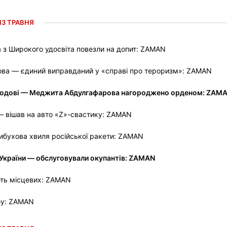
13 ТРАВНЯ
 з Широкого удосвіта повезли на допит: ZAMAN
ва — єдиний виправданий у «справі про тероризм»: ZAMAN
народові — Меджита Абдулгафарова нагороджено орденом: ZAM
 вішав на авто «Z»-свастику: ZAMAN
бухова хвиля російської ракети: ZAMAN
 України — обслуговували окупантів: ZAMAN
ють місцевих: ZAMAN
бу: ZAMAN