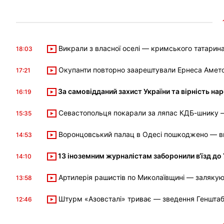
Викрали з власної оселі — кримського татарина
18:03
Окупанти повторно заарештували Ернеса Амето
17:21
За самовідданий захист України та вірність 
16:19
Севастопольця покарали за ляпас КДБ-шнику —
15:35
Воронцовський палац в Одесі пошкоджено — ви
14:53
13 іноземним журналістам заборонили в‘їзд до
14:10
Артилерія рашистів по Миколаївщині — заляку
13:58
Штурм «Азовсталі» триває — зведення Геншта
12:46