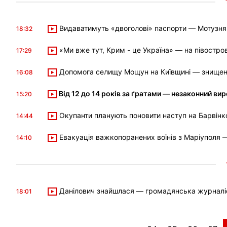
Видаватимуть «двоголові» паспорти — Мотузня
18:32
«Ми вже тут, Крим - це Україна» — на півостр
17:29
Допомога селищу Мощун на Київщині — знищен
16:08
Від 12 до 14 років за ґратами — незаконний в
15:20
Окупанти планують поновити наступ на Барвінк
14:44
Евакуація важкопоранених воїнів з Маріуполя
14:10
Данілович знайшлася — громадянська журналі
18:01