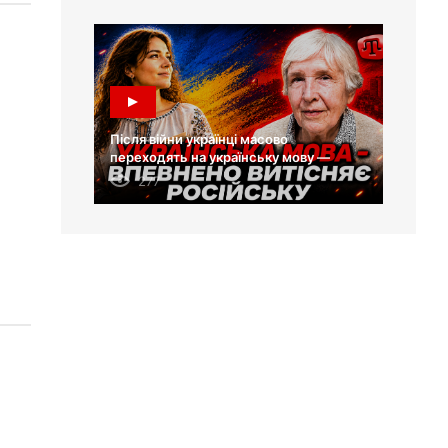
Після війни українці масово
переходять на українську мову —
Лариса Масенко
277