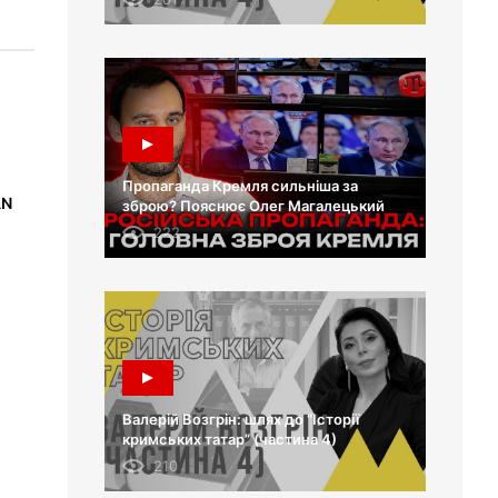
Пропаганда Кремля сильніша за
AN
зброю? Пояснює Олег Магалецький
222
Валерій Возгрін: шлях до “Історії
кримських татар” (частина 4)
210