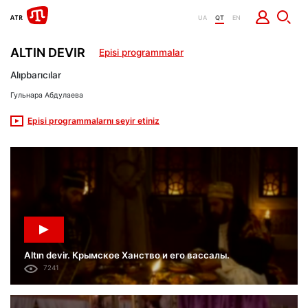
UA
QT
EN
ALTIN DEVIR
Episi programmalar
Alıpbarıcılar
Гульнара Абдулаева
Episi programmalarnı seyir etiniz
Altın devir. Крымское Ханство и его вассалы.
7241