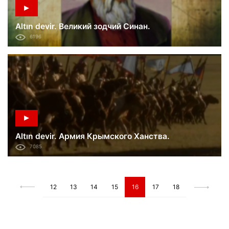
Altın devir. Великий зодчий Синан.
6196
Altın devir. Армия Крымского Ханства.
7085
12
13
14
15
16
17
18