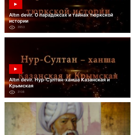
Altın devir. О парадоксах и тайнах тюркской
истории
3953
Altın devir. Нур-Султан-ханша Казанская и
Крымская
3108