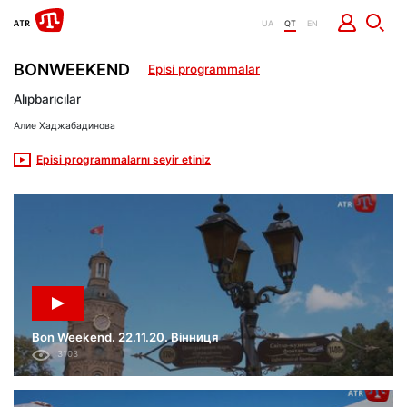
UA
QT
EN
BONWEEKEND
Episi programmalar
Alıpbarıcılar
Алие Хаджабадинова
Episi programmalarnı seyir etiniz
Bon Weekend. 22.11.20. Вінниця
3103