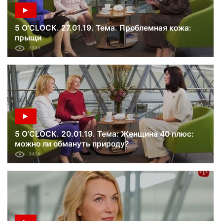
5 O’CLOCK. 27.01.19. Тема. Проблемная кожа:
прыщи
3335
5 O’CLOCK. 20.01.19. Тема: Женщина 40 плюс:
можно ли обмануть природу?
3405