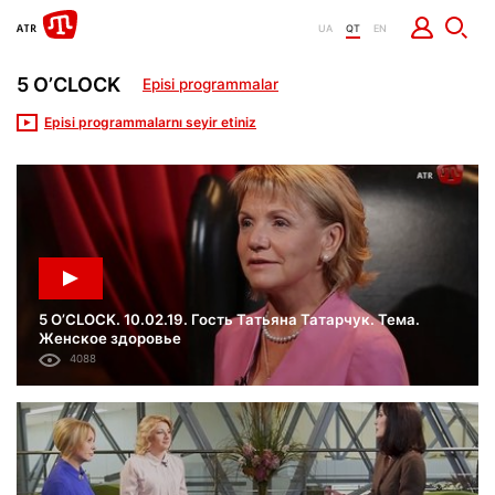
UA
QT
EN
5 O’CLOCK
Episi programmalar
Episi programmalarnı seyir etiniz
5 O’CLOCK. 10.02.19. Гость Татьяна Татарчук. Тема.
Женское здоровье
4088