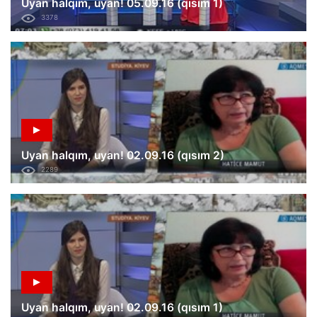
Uyan halqım, uyan! 05.09.16 (qısım 1)
3378
Uyan halqım, uyan! 02.09.16 (qısım 2)
2289
Uyan halqım, uyan! 02.09.16 (qısım 1)