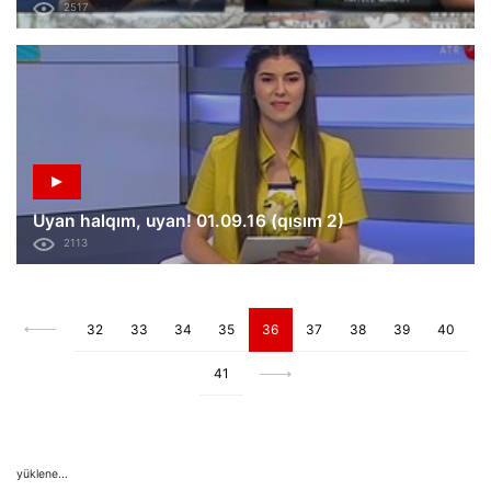
2517
Uyan halqım, uyan! 01.09.16 (qısım 2)
2113
32
33
34
35
36
37
38
39
40
41
yüklene...