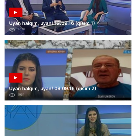
Uyan halqım, uyan! 12.09.16 (qısım 1)
2036
Uyan halqım, uyan! 09.09.16 (qısım 2)
1957