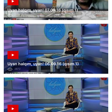
Uyan halqım, uyan! 07.09.16 (qısım 1)
3127
Uyan halqım, uyan! 06.09.16 (qısım 1)
2872