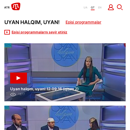
UA
QT
EN
UYAN HALQIM, UYAN!
Episi programmalar
Episi programmalarnı seyir etiniz
Uyan halqım, uyan! 12.09.16 (qısım 2)
1877