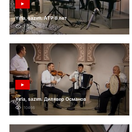
Yırla, sazım. АТР 8 лет
11315
Yırla, sazım. Дилявер Османов
10466