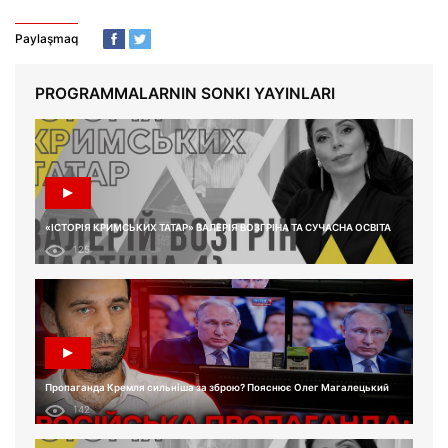
Paylaşmaq
PROGRAMMALARNIN SONKI YAYINLARI
«ІСТОРІЯ КРИМСЬКИХ ТАТАР» ВАЛЕРІЯ ВОЗГРІНА ТА СУЧАСНА ОСВІТА
125
Пропаганда Кремля сильніша за зброю? Пояснює Олег Магалецький
142