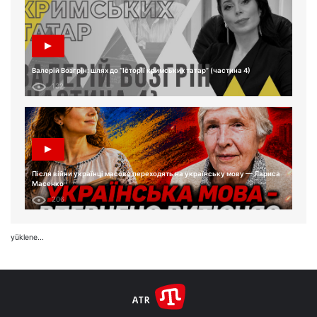
Валерій Возгрін: шлях до “Історії кримських татар” (частина 4)
132
Після війни українці масово переходять на українську мову — Лариса
Масенко
206
yüklene...