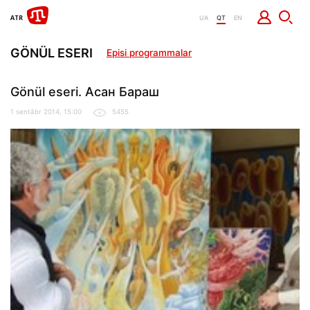
UA
QT
EN
GÖNÜL ESERI
Episi programmalar
Gönül eseri. Асан Бараш
1 sentâbr 2014, 15:00
5455