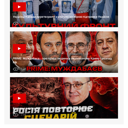
Українці Канади перетворили культуру на зброю підтримки України
159
PRIME: Муждабаєв - про права людини в окупованому Криму і розпад
РФ
233
Кримська війна XIX століття і війна Росії проти України
238