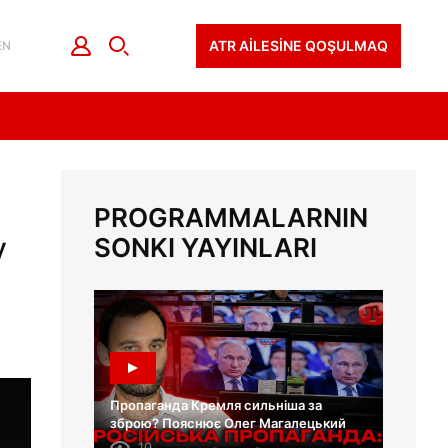
ATR AİLESİNE QOŞULMAQ
EN
PROGRAMMALARNIN
у
SONKI YAYINLARI
Пропаганда Кремля сильніша за
зброю? Пояснює Олег Магалецький
10