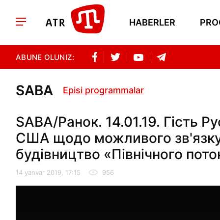
HABERLER
PRO
ABUNE OLUNIZ:
SABA
Episi programmalar
SABA/Ранок. 14.01.19. Гість Р
США щодо можливого зв'язку 
будівництво «Північного пото
14 yanvar 2019, 17:15
956