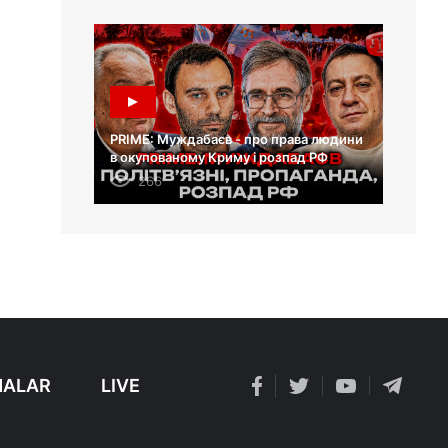
PRIME: Муждабаєв - про права людини
в окупованому Криму і розпад РФ
266
ALAR
LIVE