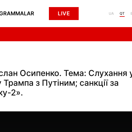
GRAMMALAR
LIVE
UA
QT
услан Осипенко. Тема: Слухання 
Трампа з Путіним; санкції за
ку-2».