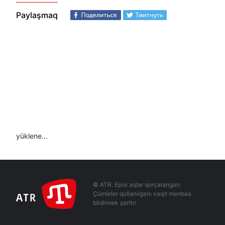
Paylaşmaq
yüklene...
© ATR. Episi aqlar qorçalangan.
Çümleler qullanılganı vaqıt menbaa
bildirmek şarttır