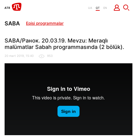
UA
QT
EN
SABA
Episi programmalar
SABA/Ранок. 20.03.19. Mevzu: Meraqlı
malümatlar Sabah programmasında (2 bölük).
20 mart 2019, 15:40
953