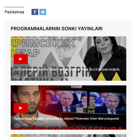
Paylaşmaq
PROGRAMMALARNIN SONKI YAYINLARI
«ІСТОРІЯ КРИМСЬКИХ ТАТАР» ВАЛЕРІЯ ВОЗГРІНА ТА СУЧАСНА ОСВІТА
137
Пропаганда Кремля сильніша за зброю? Пояснює Олег Магалецький
152