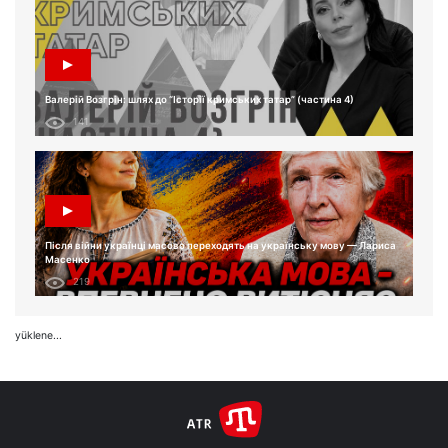
Валерій Возгрін: шлях до “Історії кримських татар” (частина 4)
141
Після війни українці масово переходять на українську мову — Лариса
Масенко
219
yüklene...