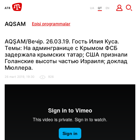
UA
QT
EN
AQSAM
Episi programmalar
AQŞAM/Вечір. 26.03.19. Гость Илия Куса.
Темы: На админгранице с Крымом ФСБ
задержала крымских татар; США признали
Голанские высоты частью Израиля; доклад
Мюллера.
26 mart 2019, 19:30
926