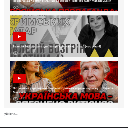
Пропаганда Кремля сильніша за зброю? Пояснює Олег Магалецький
84
Валерій Возгрін: шлях до “Історії кримських татар” (частина 4)
72
Після війни українці масово переходять на українську мову — Лариса
Масенко
147
yüklene...