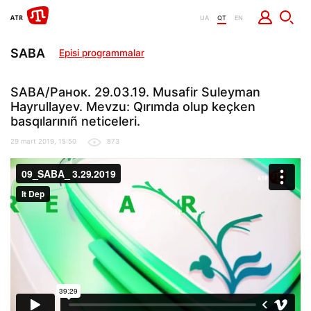
UA
QT
EN
SABA
Episi programmalar
SABA/Ранок. 29.03.19. Musafir Suleyman
Hayrullayev. Mevzu: Qırımda olup keçken
basqılarınıñ neticeleri.
29 mart 2019, 15:50
873