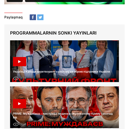
Paylaşmaq
PROGRAMMALARNIN SONKI YAYINLARI
Українці Канади перетворили культуру на зброю підтримки України
124
PRIME: Муждабаєв - про права людини в окупованому Криму і розпад
РФ
204