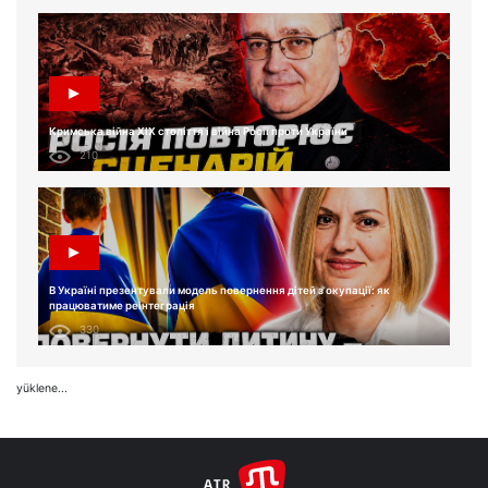
Кримська війна XIX століття і війна Росії проти України
210
В Україні презентували модель повернення дітей з окупації: як
працюватиме реінтеграція
330
yüklene...