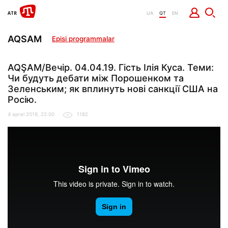
UA
QT
EN
AQSAM
Episi programmalar
AQŞAM/Вечір. 04.04.19. Гість Ілія Куса. Теми:
Чи будуть дебати між Порошенком та
Зеленським; як вплинуть нові санкції США на
Росію.
4 aprel 2019, 22:00
1182