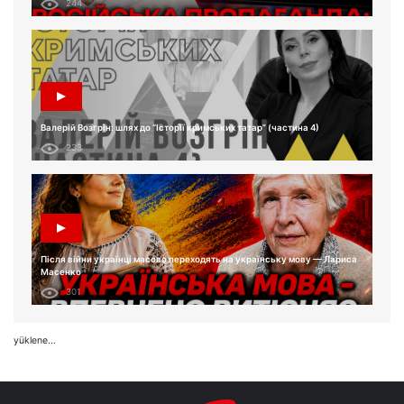
244
Валерій Возгрін: шлях до “Історії кримських татар” (частина 4)
233
Після війни українці масово переходять на українську мову — Лариса
Масенко
301
yüklene...