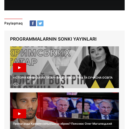
Paylaşmaq
PROGRAMMALARNIN SONKI YAYINLARI
«ІСТОРІЯ КРИМСЬКИХ ТАТАР» ВАЛЕРІЯ ВОЗГРІНА ТА СУЧАСНА ОСВІТА
222
Пропаганда Кремля сильніша за зброю? Пояснює Олег Магалецький