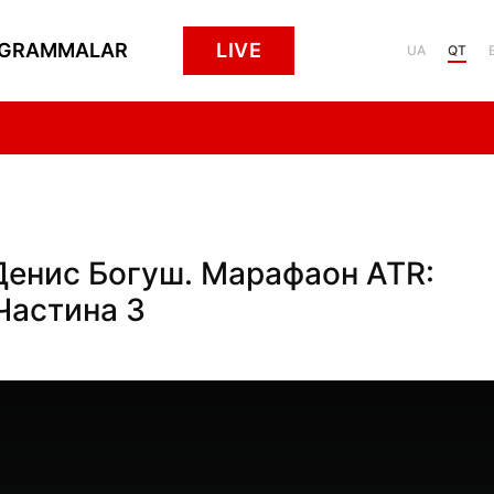
GRAMMALAR
LIVE
UA
QT
 Денис Богуш. Марафаон ATR:
Частина 3