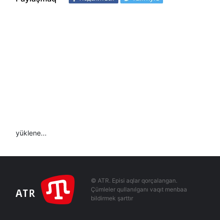
yüklene...
© ATR. Episi aqlar qorçalangan.
Çümleler qullanılganı vaqıt menbaa
bildirmek şarttır