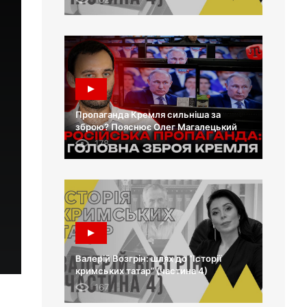
Пропаганда Кремля сильніша за
зброю? Пояснює Олег Магалецький
178
Валерій Возгрін: шлях до “Історії
кримських татар” (частина 4)
167