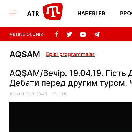
HABERLER
PRO
ABUNE OLUNIZ:
AQSAM
Episi programmalar
AQŞAM/Вечір. 19.04.19. Гість
Дебати перед другим туром. 
19 aprel 2019, 20:40
1110