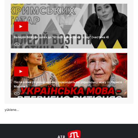
Валерій Возгрін: шлях до “Історії кримських татар” (частина 4)
100
Після війни українці масово переходять на українську мову — Лариса
Масенко
174
yüklene...