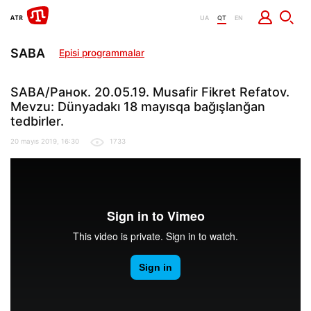
UA
QT
EN
SABA
Episi programmalar
SABA/Ранок. 20.05.19. Musafir Fikret Refatov.
Mevzu: Dünyadakı 18 mayısqa bağışlanğan
tedbirler.
20 mayıs 2019, 16:30
1733