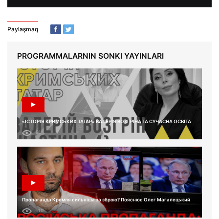
Paylaşmaq
PROGRAMMALARNIN SONKI YAYINLARI
«ІСТОРІЯ КРИМСЬКИХ ТАТАР» ВАЛЕРІЯ ВОЗГРІНА ТА СУЧАСНА ОСВІТА
91
Пропаганда Кремля сильніша за зброю? Пояснює Олег Магалецький
110