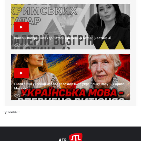
Валерій Возгрін: шлях до “Історії кримських татар” (частина 4)
229
Після війни українці масово переходять на українську мову — Лариса
Масенко
298
yüklene...