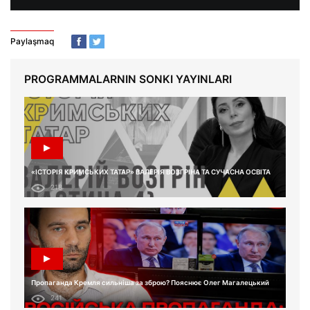
Paylaşmaq
PROGRAMMALARNIN SONKI YAYINLARI
«ІСТОРІЯ КРИМСЬКИХ ТАТАР» ВАЛЕРІЯ ВОЗГРІНА ТА СУЧАСНА ОСВІТА
218
Пропаганда Кремля сильніша за зброю? Пояснює Олег Магалецький
241