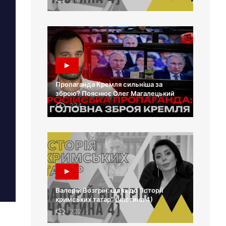
Пропаганда Кремля сильніша за
зброю? Пояснює Олег Магалецький
234
Валерій Возгрін: шлях до “Історії
кримських татар” (частина 4)
222