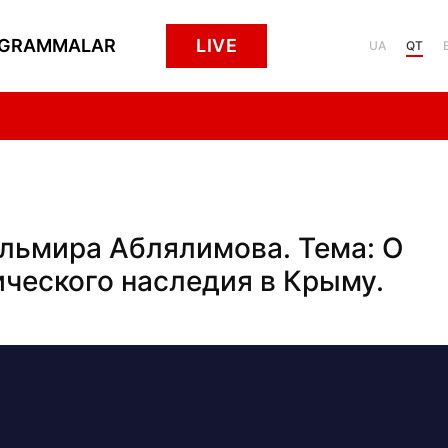
GRAMMALAR
LIVE
UA
QT
 Эльмира Аблялимова. Тема: О
ческого наследия в Крыму.