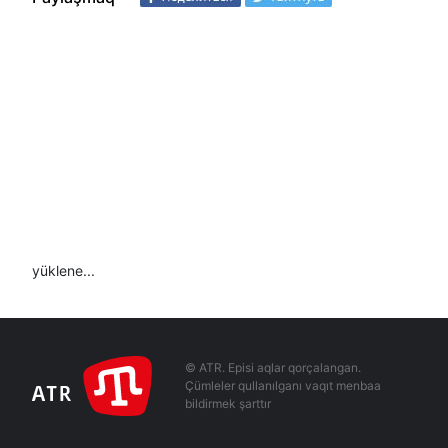
yüklene...
© ATR. Episi aqlar qorçalangan.
Çümleler qullanılganı vaqıt menbaa
bildirmek şarttır